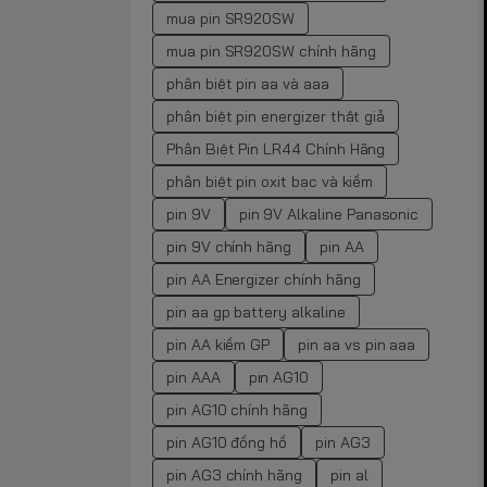
mua pin SR920SW
mua pin SR920SW chính hãng
phân biệt pin aa và aaa
phân biệt pin energizer thật giả
Phân Biệt Pin LR44 Chính Hãng
phân biệt pin oxit bạc và kiềm
pin 9V
pin 9V Alkaline Panasonic
pin 9V chính hãng
pin AA
pin AA Energizer chính hãng
pin aa gp battery alkaline
pin AA kiềm GP
pin aa vs pin aaa
pin AAA
pin AG10
pin AG10 chính hãng
pin AG10 đồng hồ
pin AG3
pin AG3 chính hãng
pin al