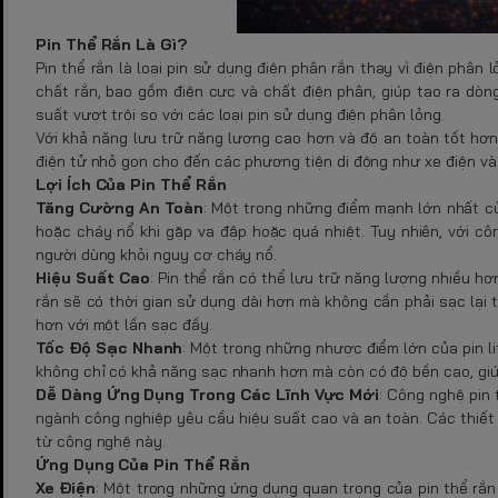
Pin Thể Rắn Là Gì?
Pin thể rắn là loại pin sử dụng điện phân rắn thay vì điện phân
chất rắn, bao gồm điện cực và chất điện phân, giúp tạo ra dòn
suất vượt trội so với các loại pin sử dụng điện phân lỏng.
Với khả năng lưu trữ năng lượng cao hơn và độ an toàn tốt hơn,
điện tử nhỏ gọn cho đến các phương tiện di động như xe điện và x
Lợi Ích Của Pin Thể Rắn
Tăng Cường An Toàn
: Một trong những điểm mạnh lớn nhất của
hoặc cháy nổ khi gặp va đập hoặc quá nhiệt. Tuy nhiên, với cô
người dùng khỏi nguy cơ cháy nổ.
Hiệu Suất Cao
: Pin thể rắn có thể lưu trữ năng lượng nhiều hơn
rắn sẽ có thời gian sử dụng dài hơn mà không cần phải sạc lại t
hơn với một lần sạc đầy.
Tốc Độ Sạc Nhanh
: Một trong những nhược điểm lớn của pin li
không chỉ có khả năng sạc nhanh hơn mà còn có độ bền cao, giúp
Dễ Dàng Ứng Dụng Trong Các Lĩnh Vực Mới
: Công nghệ pin 
ngành công nghiệp yêu cầu hiệu suất cao và an toàn. Các thiết b
từ công nghệ này.
Ứng Dụng Của Pin Thể Rắn
Xe Điện
: Một trong những ứng dụng quan trọng của pin thể rắn 