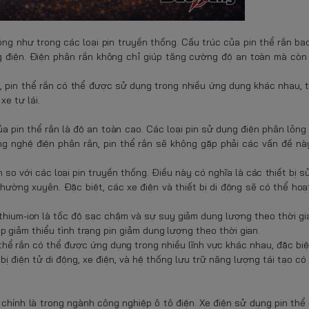
 lỏng như trong các loại pin truyền thống. Cấu trúc của pin thể rắn b
g điện. Điện phân rắn không chỉ giúp tăng cường độ an toàn mà còn 
 pin thể rắn có thể được sử dụng trong nhiều ứng dụng khác nhau, t
e tự lái.
 pin thể rắn là độ an toàn cao. Các loại pin sử dụng điện phân lỏng c
ng nghệ điện phân rắn, pin thể rắn sẽ không gặp phải các vấn đề nà
 so với các loại pin truyền thống. Điều này có nghĩa là các thiết bị s
hường xuyên. Đặc biệt, các xe điện và thiết bị di động sẽ có thể hoạ
thium-ion là tốc độ sạc chậm và sự suy giảm dung lượng theo thời gia
 giảm thiểu tình trạng pin giảm dung lượng theo thời gian.
thể rắn có thể được ứng dụng trong nhiều lĩnh vực khác nhau, đặc biệ
ị điện tử di động, xe điện, và hệ thống lưu trữ năng lượng tái tạo có
chính là trong ngành công nghiệp ô tô điện. Xe điện sử dụng pin thể