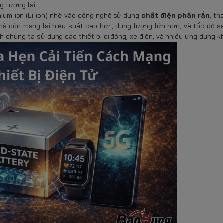
g tương lai.
ithium-ion (Li-ion) nhờ vào công nghệ sử dụng
chất điện phân rắn
, th
mà còn mang lại hiệu suất cao hơn, dung lượng lớn hơn, và tốc độ s
h chúng ta sử dụng các thiết bị di động, xe điện, và nhiều ứng dụng k