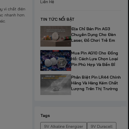
Liên Hệ
ay vì chất điện
ạc nhanh hơn.
TIN TỨC NỔI BẬT
hác.
Địa Chỉ Bán Pin AG3
Chuyên Dụng Cho Đèn
Laser, Đồ Chơi Trẻ Em
Mua Pin AG10 Cho Đồng
Hồ: Cách Lựa Chọn Loại
Pin Phù Hợp Và Bền Bỉ
Phân Biệt Pin LR44 Chính
Hãng Và Hàng Kém Chất
Lượng Trên Thị Trường
Tags
9V Alkaline Energizer
9V Duracell