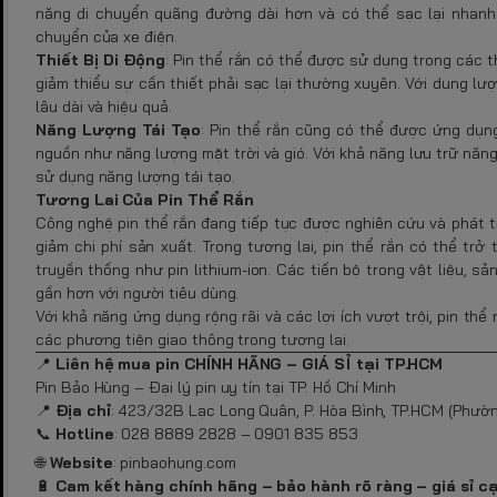
năng di chuyển quãng đường dài hơn và có thể sạc lại nhanh c
chuyển của xe điện.
Thiết Bị Di Động
: Pin thể rắn có thể được sử dụng trong các th
giảm thiểu sự cần thiết phải sạc lại thường xuyên. Với dung lư
lâu dài và hiệu quả.
Năng Lượng Tái Tạo
: Pin thể rắn cũng có thể được ứng dụng
nguồn như năng lượng mặt trời và gió. Với khả năng lưu trữ năng 
sử dụng năng lượng tái tạo.
Tương Lai Của Pin Thể Rắn
Công nghệ pin thể rắn đang tiếp tục được nghiên cứu và phát tr
giảm chi phí sản xuất. Trong tương lai, pin thể rắn có thể tr
truyền thống như pin lithium-ion. Các tiến bộ trong vật liệu, s
gần hơn với người tiêu dùng.
Với khả năng ứng dụng rộng rãi và các lợi ích vượt trội, pin thể 
các phương tiện giao thông trong tương lai.
📍
Liên hệ mua pin CHÍNH HÃNG – GIÁ SỈ tại TP.HCM
Pin Bảo Hùng – Đại lý pin uy tín tại TP. Hồ Chí Minh
📍
Địa chỉ
: 423/32B Lạc Long Quân, P. Hòa Bình, TP.HCM (Phườn
📞
Hotline
: 028 8889 2828 – 0901 835 853
🌐
Website
:
pinbaohung.com
🔋
Cam kết hàng chính hãng – bảo hành rõ ràng – giá sỉ c