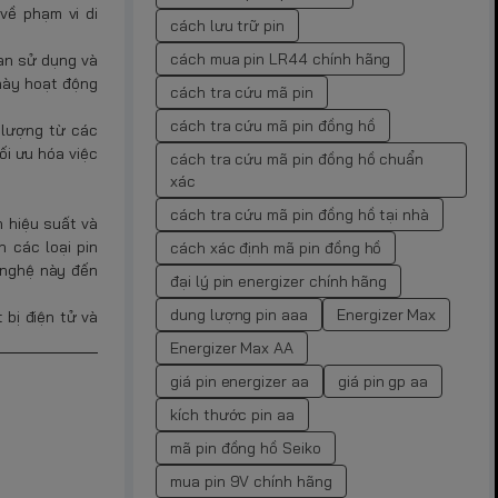
về phạm vi di
cách lưu trữ pin
cách mua pin LR44 chính hãng
ian sử dụng và
 này hoạt động
cách tra cứu mã pin
cách tra cứu mã pin đồng hồ
 lượng từ các
ối ưu hóa việc
cách tra cứu mã pin đồng hồ chuẩn
xác
cách tra cứu mã pin đồng hồ tại nhà
n hiệu suất và
n các loại pin
cách xác định mã pin đồng hồ
g nghệ này đến
đại lý pin energizer chính hãng
dung lượng pin aaa
Energizer Max
 bị điện tử và
Energizer Max AA
giá pin energizer aa
giá pin gp aa
kích thước pin aa
mã pin đồng hồ Seiko
mua pin 9V chính hãng