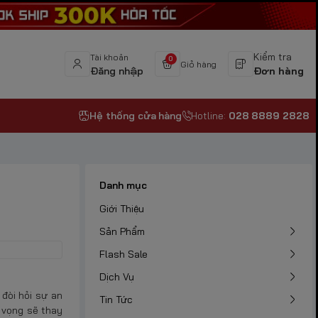
Kiểm tra
Tài khoản
0
Giỏ hàng
Đăng nhập
Đơn hàng
Hệ thống cửa hàng
Hotline:
028 8889 2828
Danh mục
Giới Thiệu
Sản Phẩm
Flash Sale
Dịch Vụ
 đòi hỏi sự an
Tin Tức
ỳ vọng sẽ thay