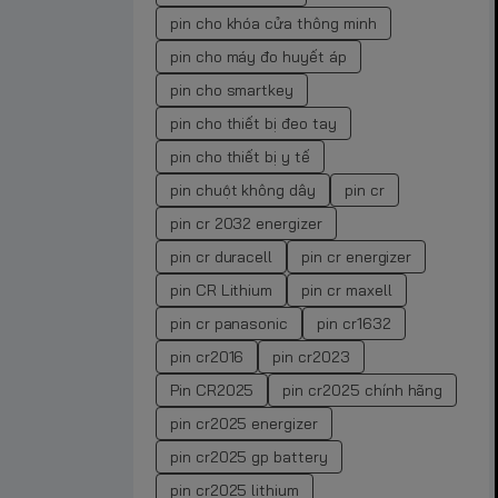
pin cho khóa cửa thông minh
pin cho máy đo huyết áp
pin cho smartkey
pin cho thiết bị đeo tay
pin cho thiết bị y tế
pin chuột không dây
pin cr
pin cr 2032 energizer
pin cr duracell
pin cr energizer
pin CR Lithium
pin cr maxell
pin cr panasonic
pin cr1632
pin cr2016
pin cr2023
Pin CR2025
pin cr2025 chính hãng
pin cr2025 energizer
pin cr2025 gp battery
pin cr2025 lithium