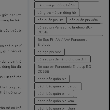
bảng mã pin đồng hồ SR
bảng tra mã pin đồng hồ.
ao gồm các lớp
bảo quản pin 9V
bảo quản pin kiềm
mang lại hiệu
bộ sạc pin Panasonic Eneloop BQ-
ừ các thiết bị
CC51E
Bộ Sạc Pin AA / AAA Panasonic
Eneloop
ó thể bị rò rỉ
y, giúp bảo vệ
bộ sạc pin AAA
bộ sạc pin đa năng cho gia đình
ử dụng pin thể
Bộ sạc pin Panasonic Eneloop BQ-
t động lâu dài
CC55E
n. Pin thể rắn
cách bảo quản pin
cách bảo quản pin carbon
t là trong các
 thể hưởng lợi
cách bảo quản pin cr
cách bảo quản pin kẽm
 rắn sẽ có khả
cách bảo quản pin than