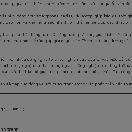
hóng, giúp cải thiện trải nghiệm người dùng và giải quyết vấn đề 
iết bị di động như smartphone, tablet, và laptop, giúp kéo dài thời g
ợng cao hơn và khả năng sạc nhanh, pin thể rắn sẽ giúp các thiết bị
 trong các hệ thống lưu trữ năng lượng tái tạo, giúp tích trữ năng
lượng cao, pin thể rắn giúp giải quyết vấn đề lưu trữ năng lượng và t
iển, với nhiều công ty và tổ chức nghiên cứu đầu tư vào việc cải tiế
ở thành công nghệ chủ đạo trong ngành công nghiệp pin, thay thế dầ
ản xuất và thiết kế sẽ giúp làm giảm chi phí sản xuất, từ đó đưa côn
rắn sẽ tiếp tục đóng vai trò quan trọng trong việc phát triển các thiết
g 5, Quận 11)
ạnh tranh.