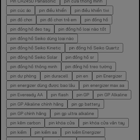
Pin CR2450 Panasonic
pin cửa thông minh
pin cúc áo
pin điều khiển
pin điều khiển tivi
pin đồ chơi
pin đồ chơi trẻ em
pin đồng hồ
pin đồng hồ đeo tay
pin đồng hồ loại nào tốt
pin đồng hồ Seiko dùng loại nào
pin đồng hồ Seiko Kinetic
pin đồng hồ Seiko Quartz
pin đồng hồ Seiko Solar
pin đồng hồ sr
pin đồng hồ thông minh
pin đồng hồ treo tường
pin dự phòng
pin duracell
pin en
pin Energizer
pin energizer dùng được bao lâu
pin energizer max aa
pin Eveready AA
pin flash
pin GP
pin GP Alkaline
pin GP Alkaline chính hãng
pin gp battery
pin GP chính hãng
pin gp ultra alkaline
pin kẽm carbon
pin khóa cửa
pin khóa cửa vân tay
pin kiềm
pin kiềm aa
pin kiềm Energizer