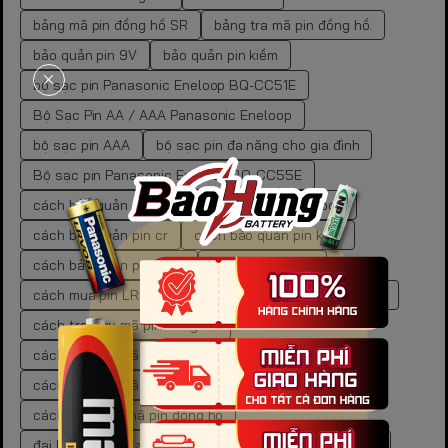
bảng mã pin đồng hồ SR
bảng tra mã pin đồng hồ.
bảo quản pin 9V
bảo quản pin kiềm
bộ sạc pin Panasonic Eneloop BQ-CC51E
Bộ Sạc Pin AA / AAA Panasonic Eneloop
bộ sạc pin AAA
bộ sạc pin đa năng cho gia đình
Bộ sạc pin Panasonic Eneloop BQ-CC55E
cách bảo quản pin
cách bảo quản pin carbon
cách bảo quản pin cr
cách bảo quản pin kẽm
cách bảo quản pin than
cách lưu trữ pin
cách mua pin LR44 chính hãng
cách tra cứu mã pin
cách tra cứu mã pin đồng hồ
cách tra cứu mã pin đồng hồ chuẩn xác
cách tra cứu mã pin đồng hồ tại nhà
cách xác định mã pin đồng hồ
đại lý pin energizer chính hãng
dung lượng pin aaa