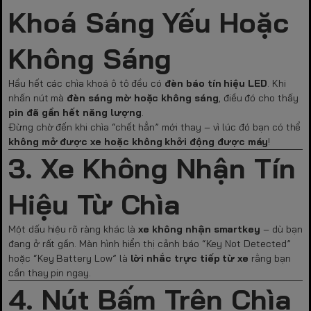
Khoá Sáng Yếu Hoặc
Không Sáng
Hầu hết các chìa khoá ô tô đều có
đèn báo tín hiệu LED
. Khi
nhấn nút mà
đèn sáng mờ hoặc không sáng
, điều đó cho thấy
pin đã gần hết năng lượng
.
Đừng chờ đến khi chìa “chết hẳn” mới thay – vì lúc đó bạn có thể
không mở được xe hoặc không khởi động được máy
!
3. Xe Không Nhận Tín
Hiệu Từ Chìa
Một dấu hiệu rõ ràng khác là
xe không nhận smartkey
– dù bạn
đang ở rất gần. Màn hình hiển thị cảnh báo “Key Not Detected”
hoặc “Key Battery Low” là
lời nhắc trực tiếp từ xe
rằng bạn
cần thay pin ngay.
4. Nút Bấm Trên Chìa