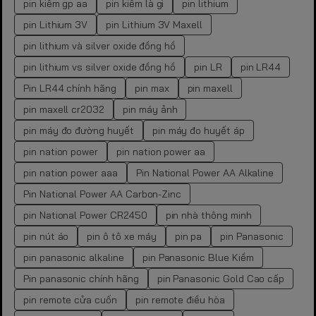
pin kiềm gp aa
pin kiềm là gì
pin lithium
pin Lithium 3V
pin Lithium 3V Maxell
pin lithium và silver oxide đồng hồ
pin lithium vs silver oxide đồng hồ
pin LR
pin LR44
Pin LR44 chính hãng
pin max
pin maxell
pin maxell cr2032
pin máy ảnh
pin máy đo đường huyết
pin máy đo huyết áp
pin nation power
pin nation power aa
pin nation power aaa
Pin National Power AA Alkaline
Pin National Power AA Carbon-Zinc
pin National Power CR2450
pin nhà thông minh
pin nút áo
pin ô tô xe máy
pin pa
pin Panasonic
pin panasonic alkaline
pin Panasonic Blue Kiềm
Pin panasonic chính hãng
pin Panasonic Gold Cao cấp
pin remote cửa cuốn
pin remote điều hòa