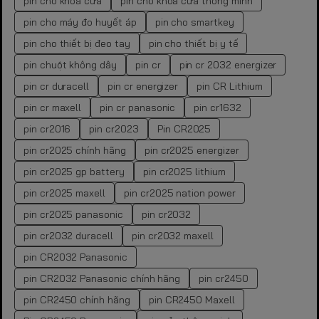
pin cho khóa cửa
pin cho khóa cửa thông minh
pin cho máy đo huyết áp
pin cho smartkey
pin cho thiết bị đeo tay
pin cho thiết bị y tế
pin chuột không dây
pin cr
pin cr 2032 energizer
pin cr duracell
pin cr energizer
pin CR Lithium
pin cr maxell
pin cr panasonic
pin cr1632
pin cr2016
pin cr2023
Pin CR2025
pin cr2025 chính hãng
pin cr2025 energizer
pin cr2025 gp battery
pin cr2025 lithium
pin cr2025 maxell
pin cr2025 nation power
pin cr2025 panasonic
pin cr2032
pin cr2032 duracell
pin cr2032 maxell
pin CR2032 Panasonic
pin CR2032 Panasonic chính hãng
pin cr2450
pin CR2450 chính hãng
pin CR2450 Maxell