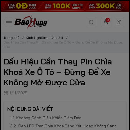
0
Trang chủ
/
Kinh Nghiệm - Chia Sẻ
/
Dấu Hiệu Cần Thay Pin Chìa Khoá Xe Ô Tô – Đừng Để Xe Không Mở Được
Cửa
Dấu Hiệu Cần Thay Pin Chìa
Khoá Xe Ô Tô – Đừng Để Xe
Không Mở Được Cửa
11/11/2025
NỘI DUNG BÀI VIẾT
1. Khoảng Cách Điều Khiển Giảm Dần
2. Đèn LED Trên Chìa Khoá Sáng Yếu Hoặc Không Sáng