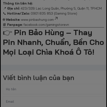
Thông tin liên hệ:
📍
Địa chỉ:
423/32B Lạc Long Quân, Phường 5, Quận 11, TP.HCM
📞
Hotline/Zalo:
0901 835 853 (Gaming Store)
🌐
Website:
www.pinbaohung.com
📘
Fanpage:
facebook.com/gamingstorevn
👉
Pin Bảo Hùng – Thay
Pin Nhanh, Chuẩn, Bền Cho
Mọi Loại Chìa Khoá Ô Tô!
Viết bình luận của bạn