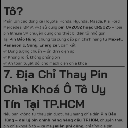
Tô?
Phần lớn các dòng xe (Toyota, Honda, Hyundai, Mazda, Kia, Ford,
Mercedes, BMW, v.v.) sử dụng
pin CR2032 hoặc CR2025
– loại
pin lithium 3V chuyên dùng cho thiết bị điện tử nhỏ gọn.
Tại
Pin Bảo Hùng
, chúng tôi cung cấp pin chính hãng từ
Maxell,
Panasonic, Sony, Energizer
, cam kết:
✅ Dung lượng chuẩn – ổn định điện áp
✅ Không rò rỉ, không phồng pin
✅ An toàn tuyệt đối cho mạch điện chìa khóa
7. Địa Chỉ Thay Pin
Chìa Khoá Ô Tô Uy
Tín Tại TP.HCM
Nếu bạn không tự thay pin được, hãy mang chìa đến
Pin Bảo
Hùng
–
đại lý pin chính hãng hàng đầu TP.HCM
, chuyên thay
pin chìa khoá ô tô – xe máy
miễn phí công
, chỉ tính giá pin.