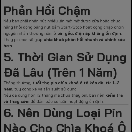
Phản Hồi Chậm
Nếu bạn phải nhấn nút nhiều lần mới mở được cửa hoặc chức
năng khởi động bằng nút bấm Start/Stop hoạt động chập chờn,
nguyên nhân thường nằm ở
pin yếu, điện áp không ổn định
.
Thay pin mới sẽ giúp
chìa khoá phản hồi nhanh và chính xác
hơn
.
5. Thời Gian Sử Dụng
Đã Lâu (Trên 1 Năm)
Thông thường,
tuổi thọ pin chìa khoá ô tô kéo dài từ 1–2
năm
, tùy dòng xe và tần suất sử dụng.
Nếu đã dùng hơn 12 tháng mà chưa thay pin, bạn nên
kiểm tra
và thay sớm
để đảm bảo xe luôn hoạt động ổn định.
6. Nên Dùng Loại Pin
Nào Cho Chìa Khoá Ô