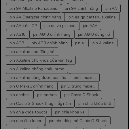
pin 9V Alkaline Panasonic
pin 9V chính hãng
pin AA
pin AA Energizer chính hãng
pin aa gp battery alkaline
pin AA kiềm GP
pin aa vs pin aaa
pin AAA
pin AG10
pin AG10 chính hãng
pin AG10 đồng hồ
pin AG3
pin AG3 chính hãng
pin al
pin Alkaline
pin alkaline cho đồng hồ
pin Alkaline cho khóa cửa vân tay
pin Alkaline chống chảy nước
pin alkaline dùng được bao lâu
pin c maxell
pin C Maxell chính hãng
pin C trung maxell
pin cacbon
pin carbon
pin Casio G-Shock
pin Casio G-Shock thay mấy năm
pin chìa khóa ô tô
pin chìa khóa toyota
pin chìa khóa xe
pin cho đèn laser
pin cho đồng hồ Casio G-Shock