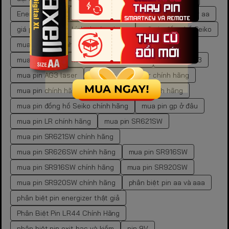
Energizer Max
Energizer Max AA
giá pin energizer aa
giá pin gp aa
kích thước pin aa
mã pin đồng hồ Seiko
mua pin 9V chính hãng
mua pin aa chính hãng
mua pin AG10
mua pin AG10 đồng hồ
mua pin AG3
mua pin AG3 laser
mua pin AG3 laser chính hãng
mua pin chính hãng
mua pin cr2450 chính hãng
mua pin đồng hồ Seiko chính hãng
mua pin gp ở đâu
mua pin LR chính hãng
mua pin SR621SW
mua pin SR621SW chính hãng
mua pin SR626SW chính hãng
mua pin SR916SW
mua pin SR916SW chính hãng
mua pin SR920SW
mua pin SR920SW chính hãng
phân biệt pin aa và aaa
phân biệt pin energizer thật giả
Phân Biệt Pin LR44 Chính Hãng
phân biệt pin oxit bạc và kiềm
pin 9V