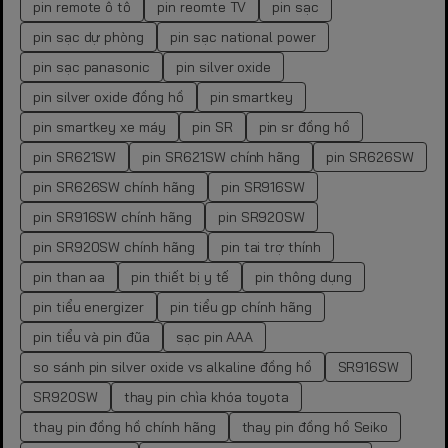
pin remote ô tô
pin reomte TV
pin sạc
pin sạc dự phòng
pin sạc national power
pin sạc panasonic
pin silver oxide
pin silver oxide đồng hồ
pin smartkey
pin smartkey xe máy
pin SR
pin sr đồng hồ
pin SR621SW
pin SR621SW chính hãng
pin SR626SW
pin SR626SW chính hãng
pin SR916SW
pin SR916SW chính hãng
pin SR920SW
pin SR920SW chính hãng
pin tai trợ thính
pin than aa
pin thiết bị y tế
pin thông dụng
pin tiểu energizer
pin tiểu gp chính hãng
pin tiểu và pin đũa
sạc pin AAA
so sánh pin silver oxide vs alkaline đồng hồ
SR916SW
SR920SW
thay pin chìa khóa toyota
thay pin đồng hồ chính hãng
thay pin đồng hồ Seiko