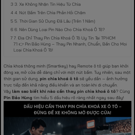
3. Xe Không Nhận Tín Hiệu Từ Chìa
4. Nút Bấm Trên Chìa Phản Hồi Chậm
5. Thời Gian Sử Dụng Đã Lâu (Trên 1 Năm)
6. Nên Dùng Loại Pin Nào Cho Chìa Khoá Ô Tô?
7. Địa Chỉ Thay Pin Chìa Khoá Ô Tô Uy Tín Tại TP.HCM
👉 Pin Bảo Hùng – Thay Pin Nhanh, Chuẩn, Bền Cho Mọi
Loại Chìa Khoá Ô Tô!
Chìa khoá thông minh (Smartkey) hay Remote ô tô giúp bạn khởi
động xe, mở cửa dễ dàng chỉ với một nút bấm. Tuy nhiên, sau một
thời gian sử dụng,
pin chìa khoá ô tô
sẽ yếu dần — ảnh hưởng
trực tiếp đến khả năng điều khiển và an toàn khi di chuyển.
Vậy
làm sao biết khi nào cần thay pin chìa khoá ô tô
? Cùng
Pin Bảo Hùng
tìm hiểu 5 dấu hiệu rõ ràng nhất ngay sau đây!