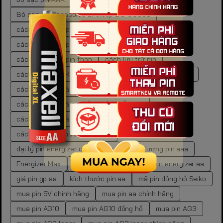
Bộ sạc pin Panasonic Eneloop BQ-CC55E
cách bảo quản pin
cách bảo quản pin carbon
cách bảo quản pin cr
cách bảo quản pin kẽm
cách bảo quản pin than
cách lưu trữ pin
cách mua pin LR44 chính hãng
cách tra cứu mã pin
cách tra cứu mã pin đồng hồ
cách tra cứu mã pin đồng hồ chuẩn xác
cách tra cứu mã pin đồng hồ tại nhà
cách xác định mã pin đồng hồ
đại lý pin energizer chính hãng
dung lượng pin aaa
Energizer Max
Energizer Max AA
giá pin energizer aa
giá pin gp aa
kích thước pin aa
mã pin đồng hồ Seiko
mua pin 9V chính hãng
mua pin aa chính hãng
mua pin AG10
mua pin AG10 đồng hồ
mua pin AG3