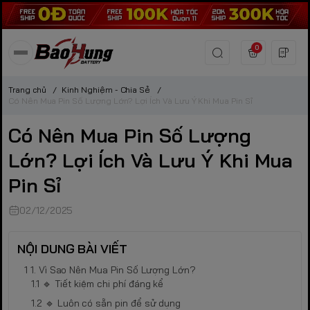
0
Trang chủ
/
Kinh Nghiệm - Chia Sẻ
/
Có Nên Mua Pin Số Lượng Lớn? Lợi Ích Và Lưu Ý Khi Mua Pin Sỉ
Có Nên Mua Pin Số Lượng
Lớn? Lợi Ích Và Lưu Ý Khi Mua
Pin Sỉ
02/12/2025
NỘI DUNG BÀI VIẾT
1. Vì Sao Nên Mua Pin Số Lượng Lớn?
🔹 Tiết kiệm chi phí đáng kể
🔹 Luôn có sẵn pin để sử dụng