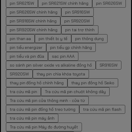
pin SR621SW
pin SR621SW chính hãng
pin SR626SW
pin SR626SW chính hãng
pin SR916SW
pin SR916SW chính hãng
pin SR920SW
pin SR920SW chính hãng
pin tai trợ thính
pin than aa
pin thiết bị y tế
pin thông dụng
pin tiểu energizer
pin tiểu gp chính hãng
pin tiểu và pin đũa
sạc pin AAA
so sánh pin silver oxide vs alkaline đồng hồ
SR916SW
SR920SW
thay pin chìa khóa toyota
thay pin đồng hồ chính hãng
thay pin đồng hồ Seiko
tra cứu mã pin
Tra cứu mã pin chuột không dây
Tra cứu mã pin cửa thông minh - cửa từ
tra cứu mã pin đồng hồ treo tường
tra cứu mã pin flash
tra cứu mã pin máy ảnh
Tra cứu mã pin Máy đo đường huyết