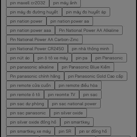
pin maxell cr2032
pin máy ảnh
pin máy đo đường huyết
pin máy đo huyết áp
pin nation power
pin nation power aa
pin nation power aaa
Pin National Power AA Alkaline
Pin National Power AA Carbon-Zinc
pin National Power CR2450
pin nhà thông minh
pin nút áo
pin ô tô xe máy
pin pa
pin Panasonic
pin panasonic alkaline
pin Panasonic Blue Kiềm
Pin panasonic chính hãng
pin Panasonic Gold Cao cấp
pin remote cửa cuốn
pin remote điều hòa
pin remote ô tô
pin reomte TV
pin sạc
pin sạc dự phòng
pin sạc national power
pin sạc panasonic
pin silver oxide
pin silver oxide đồng hồ
pin smartkey
pin smartkey xe máy
pin SR
pin sr đồng hồ