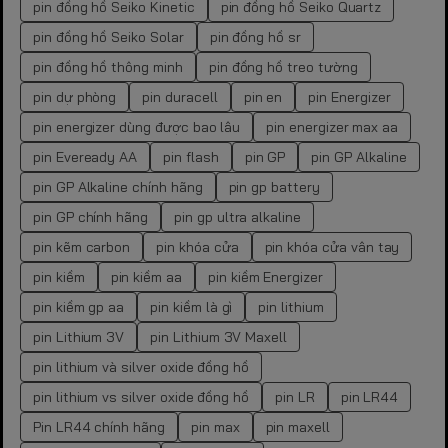
pin đồng hồ Seiko Kinetic
pin đồng hồ Seiko Quartz
pin đồng hồ Seiko Solar
pin đồng hồ sr
pin đồng hồ thông minh
pin đồng hồ treo tường
pin dự phòng
pin duracell
pin en
pin Energizer
pin energizer dùng được bao lâu
pin energizer max aa
pin Eveready AA
pin flash
pin GP
pin GP Alkaline
pin GP Alkaline chính hãng
pin gp battery
pin GP chính hãng
pin gp ultra alkaline
pin kẽm carbon
pin khóa cửa
pin khóa cửa vân tay
pin kiềm
pin kiềm aa
pin kiềm Energizer
pin kiềm gp aa
pin kiềm là gì
pin lithium
pin Lithium 3V
pin Lithium 3V Maxell
pin lithium và silver oxide đồng hồ
pin lithium vs silver oxide đồng hồ
pin LR
pin LR44
Pin LR44 chính hãng
pin max
pin maxell