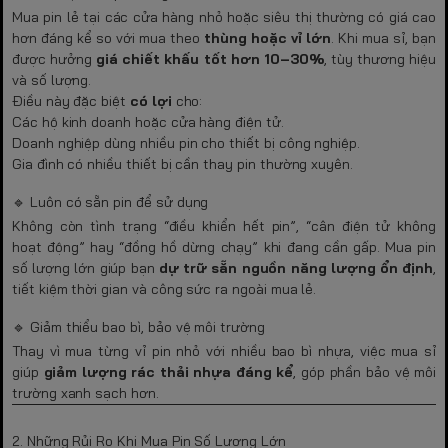
Mua pin lẻ tại các cửa hàng nhỏ hoặc siêu thị thường có giá cao
hơn đáng kể so với mua theo
thùng hoặc vỉ lớn
. Khi mua sỉ, bạn
được hưởng
giá chiết khấu tốt hơn 10–30%
, tùy thương hiệu
và số lượng.
Điều này đặc biệt
có lợi
cho:
Các hộ kinh doanh hoặc cửa hàng điện tử.
Doanh nghiệp dùng nhiều pin cho thiết bị công nghiệp.
Gia đình có nhiều thiết bị cần thay pin thường xuyên.
🔹 Luôn có sẵn pin để sử dụng
Không còn tình trạng “điều khiển hết pin”, “cân điện tử không
hoạt động” hay “đồng hồ dừng chạy” khi đang cần gấp. Mua pin
số lượng lớn giúp bạn
dự trữ sẵn nguồn năng lượng ổn định
,
tiết kiệm thời gian và công sức ra ngoài mua lẻ.
🔹 Giảm thiểu bao bì, bảo vệ môi trường
Thay vì mua từng vỉ pin nhỏ với nhiều bao bì nhựa, việc mua sỉ
giúp
giảm lượng rác thải nhựa đáng kể
, góp phần bảo vệ môi
trường xanh sạch hơn.
2. Những Rủi Ro Khi Mua Pin Số Lượng Lớn