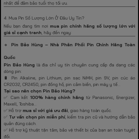
nhất để đảm bảo tuổi thọ tối ưu.
4. Mua Pin Số Lượng Lớn Ở Đâu Uy Tín?
Nếu bạn đang tìm nơi
mua pin chính hãng số lượng lớn với
giá sỉ cạnh tranh
, hãy đến ngay:
🔹
Pin Bảo Hùng – Nhà Phân Phối Pin Chính Hãng Toàn
Quốc
Pin Bảo Hùng
là địa chỉ uy tín chuyên cung cấp đa dạng các
dòng pin:
🔋 Pin Alkaline, pin Lithium, pin sạc NiMH, pin 9V, pin cúc áo
CR2032, CR2450, pin đồng hồ, pin cảm biến, pin máy y tế...
Tại sao nên chọn Pin Bảo Hùng?
✅ Cam kết
100% hàng chính hãng
từ Panasonic, Energizer,
Maxell, Toshiba…
✅ Hỗ trợ
mua sỉ với giá ưu đãi
, giao hàng toàn quốc.
✅
Tư vấn chọn pin miễn phí
, kiểm tra pin cũ và hướng dẫn bảo
quản đúng cách.
✅ Hỗ trợ kỹ thuật tận tâm, bảo vệ thiết bị của bạn an toàn tuyệt
đối.