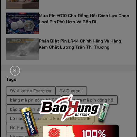
Mua Pin AG10 Cho Đồng Hồ: Cách Lựa Chọn
Loại Pin Phù Hợp Và Bền Bỉ
Phân Biệt Pin LR44 Chính Hãng Và Hàng
Kém Chất Lượng Trên Thị Trường
Tags
9V Alkaline Energizer
9V Duracell
bảng mã pin đồng hồ SR
bảng tra mã pin đồng hồ.
bảo quản pin 9V
bảo quản pin kiềm
bộ sạc pin Panasonic Eneloop BQ-CC51E
Bộ Sạc Pin AA / AAA Panasonic Eneloop
bộ sạc pin AAA
bộ sạc pin đa năng cho gia đình