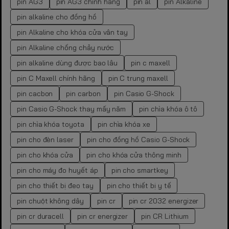
pin AG3
pin AG3 chính hãng
pin al
pin Alkaline
pin alkaline cho đồng hồ
pin Alkaline cho khóa cửa vân tay
pin Alkaline chống chảy nước
pin alkaline dùng được bao lâu
pin c maxell
pin C Maxell chính hãng
pin C trung maxell
pin cacbon
pin carbon
pin Casio G-Shock
pin Casio G-Shock thay mấy năm
pin chìa khóa ô tô
pin chìa khóa toyota
pin chìa khóa xe
pin cho đèn laser
pin cho đồng hồ Casio G-Shock
pin cho khóa cửa
pin cho khóa cửa thông minh
pin cho máy đo huyết áp
pin cho smartkey
pin cho thiết bị đeo tay
pin cho thiết bị y tế
pin chuột không dây
pin cr
pin cr 2032 energizer
pin cr duracell
pin cr energizer
pin CR Lithium