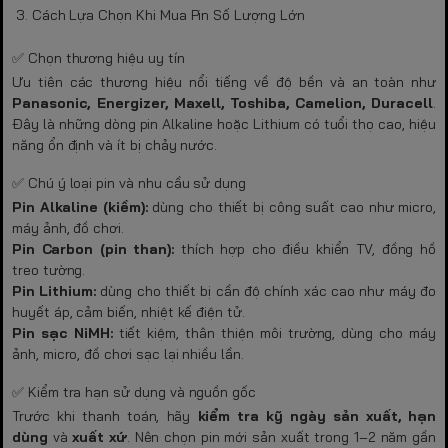
3. Cách Lựa Chọn Khi Mua Pin Số Lượng Lớn
✅ Chọn thương hiệu uy tín
Ưu tiên các thương hiệu nổi tiếng về độ bền và an toàn như
Panasonic, Energizer, Maxell, Toshiba, Camelion, Duracell
.
Đây là những dòng pin Alkaline hoặc Lithium có tuổi thọ cao, hiệu
năng ổn định và ít bị chảy nước.
✅ Chú ý loại pin và nhu cầu sử dụng
Pin Alkaline (kiềm):
dùng cho thiết bị công suất cao như micro,
máy ảnh, đồ chơi.
Pin Carbon (pin than):
thích hợp cho điều khiển TV, đồng hồ
treo tường.
Pin Lithium:
dùng cho thiết bị cần độ chính xác cao như máy đo
huyết áp, cảm biến, nhiệt kế điện tử.
Pin sạc NiMH:
tiết kiệm, thân thiện môi trường, dùng cho máy
ảnh, micro, đồ chơi sạc lại nhiều lần.
✅ Kiểm tra hạn sử dụng và nguồn gốc
Trước khi thanh toán, hãy
kiểm tra kỹ ngày sản xuất, hạn
dùng
và
xuất xứ
. Nên chọn pin mới sản xuất trong 1–2 năm gần