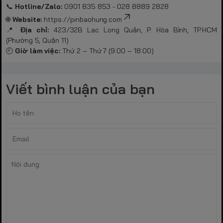
📞
Hotline/Zalo:
0901 835 853 - 028 8889 2828
🌐
Website:
https://pinbaohung.com
📍
Địa chỉ:
423/32B Lạc Long Quân, P. Hòa Bình, TP.HCM
(Phường 5, Quận 11)
🕘
Giờ làm việc:
Thứ 2 – Thứ 7 (9:00 – 18:00)
Viết bình luận của bạn