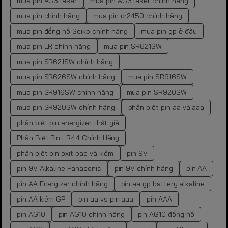
mua pin AG3 laser
mua pin AG3 laser chính hãng
mua pin chính hãng
mua pin cr2450 chính hãng
mua pin đồng hồ Seiko chính hãng
mua pin gp ở đâu
mua pin LR chính hãng
mua pin SR621SW
mua pin SR621SW chính hãng
mua pin SR626SW chính hãng
mua pin SR916SW
mua pin SR916SW chính hãng
mua pin SR920SW
mua pin SR920SW chính hãng
phân biệt pin aa và aaa
phân biệt pin energizer thật giả
Phân Biệt Pin LR44 Chính Hãng
phân biệt pin oxit bạc và kiềm
pin 9V
pin 9V Alkaline Panasonic
pin 9V chính hãng
pin AA
pin AA Energizer chính hãng
pin aa gp battery alkaline
pin AA kiềm GP
pin aa vs pin aaa
pin AAA
pin AG10
pin AG10 chính hãng
pin AG10 đồng hồ