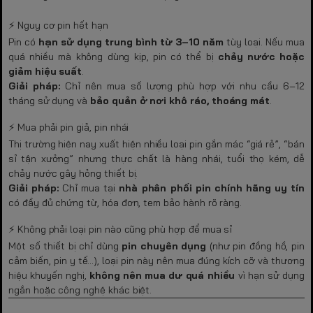
⚡ Nguy cơ pin hết hạn
Pin có
hạn sử dụng trung bình từ 3–10 năm
tùy loại. Nếu mua
quá nhiều mà không dùng kịp, pin có thể bị
chảy nước hoặc
giảm hiệu suất
.
Giải pháp:
Chỉ nên mua số lượng phù hợp với nhu cầu 6–12
tháng sử dụng và
bảo quản ở nơi khô ráo, thoáng mát
.
⚡ Mua phải pin giả, pin nhái
Thị trường hiện nay xuất hiện nhiều loại pin gắn mác “giá rẻ”, “bán
sỉ tận xưởng” nhưng thực chất là hàng nhái, tuổi thọ kém, dễ
chảy nước gây hỏng thiết bị.
Giải pháp:
Chỉ mua tại
nhà phân phối pin chính hãng uy tín
có đầy đủ chứng từ, hóa đơn, tem bảo hành rõ ràng.
⚡ Không phải loại pin nào cũng phù hợp để mua sỉ
Một số thiết bị chỉ dùng
pin chuyên dụng
(như pin đồng hồ, pin
cảm biến, pin y tế...), loại pin này nên mua đúng kích cỡ và thương
hiệu khuyến nghị,
không nên mua dư quá nhiều
vì hạn sử dụng
ngắn hoặc công nghệ khác biệt.