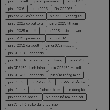
pin cr maxell
pin cr panasonic
pin cr1632
pin cr2016
pin cr2023
Pin CR2025
pin cr2025 chính hãng
pin cr2025 energizer
pin cr2025 gp battery
pin cr2025 lithium
pin cr2025 maxell
pin cr2025 nation power
pin cr2025 panasonic
pin cr2032
pin cr2032 duracell
pin cr2032 maxell
pin CR2032 Panasonic
pin CR2032 Panasonic chính hãng
pin cr2450
pin CR2450 chính hãng
pin CR2450 Maxell
Pin CR2450 Panasonic
pin cửa thông minh
pin cúc áo
pin điều khiển
pin điều khiển tivi
pin đồ chơi
pin đồ chơi trẻ em
pin đồng hồ
pin đồng hồ đeo tay
pin đồng hồ loại nào tốt
pin đồng hồ Seiko dùng loại nào