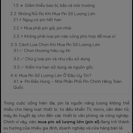
🔹 Giảm thiểu bao bì, bảo vệ môi trường
2. Những Rủi Ro Khi Mua Pin Số Lượng Lớn
⚡ Nguy cơ pin hết hạn
⚡ Mua phải pin giả, pin nhái
⚡ Không phải loại pin nào cũng phù hợp để mua sỉ
3. Cách Lựa Chọn Khi Mua Pin Số Lượng Lớn
✅ Chọn thương hiệu uy tín
✅ Chú ý loại pin và nhu cầu sử dụng
✅ Kiểm tra hạn sử dụng và nguồn gốc
4. Mua Pin Số Lượng Lớn Ở Đâu Uy Tín?
🔹 Pin Bảo Hùng – Nhà Phân Phối Pin Chính Hãng Toàn
Quốc
Trong cuộc sống hiện đại, pin là nguồn năng lượng không thể
thiếu cho hàng loạt thiết bị: từ điều khiển TV, micro, cân điện tử,
máy đo huyết áp cho đến các thiết bị văn phòng và công nghiệp.
Chính vì vậy, việc
mua pin số lượng lớn (pin sỉ)
đang trở thành
xu hướng của nhiều gia đình, doanh nghiệp và cửa hàng bán lẻ.