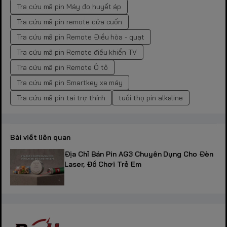
Tra cứu mã pin Máy đo huyết áp
Tra cứu mã pin remote cửa cuốn
Tra cứu mã pin Remote Điều hòa - quạt
Tra cứu mã pin Remote điều khiển TV
Tra cứu mã pin Remote Ô tô
Tra cứu mã pin Smartkey xe máy
Tra cứu mã pin tai trợ thính
tuổi thọ pin alkaline
Bài viết liên quan
Địa Chỉ Bán Pin AG3 Chuyên Dụng Cho Đèn
Laser, Đồ Chơi Trẻ Em