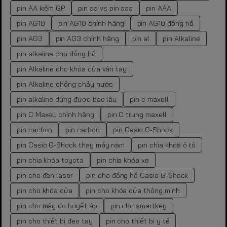
pin AA kiềm GP
pin aa vs pin aaa
pin AAA
pin AG10
pin AG10 chính hãng
pin AG10 đồng hồ
pin AG3
pin AG3 chính hãng
pin al
pin Alkaline
pin alkaline cho đồng hồ
pin Alkaline cho khóa cửa vân tay
pin Alkaline chống chảy nước
pin alkaline dùng được bao lâu
pin c maxell
pin C Maxell chính hãng
pin C trung maxell
pin cacbon
pin carbon
pin Casio G-Shock
pin Casio G-Shock thay mấy năm
pin chìa khóa ô tô
pin chìa khóa toyota
pin chìa khóa xe
pin cho đèn laser
pin cho đồng hồ Casio G-Shock
pin cho khóa cửa
pin cho khóa cửa thông minh
pin cho máy đo huyết áp
pin cho smartkey
pin cho thiết bị đeo tay
pin cho thiết bị y tế