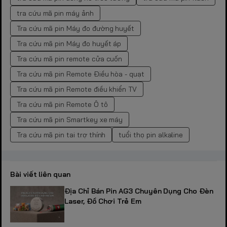
tra cứu mã pin máy ảnh
Tra cứu mã pin Máy đo đường huyết
Tra cứu mã pin Máy đo huyết áp
Tra cứu mã pin remote cửa cuốn
Tra cứu mã pin Remote Điều hòa - quạt
Tra cứu mã pin Remote điều khiển TV
Tra cứu mã pin Remote Ô tô
Tra cứu mã pin Smartkey xe máy
Tra cứu mã pin tai trợ thính
tuổi thọ pin alkaline
Bài viết liên quan
Địa Chỉ Bán Pin AG3 Chuyên Dụng Cho Đèn
Laser, Đồ Chơi Trẻ Em