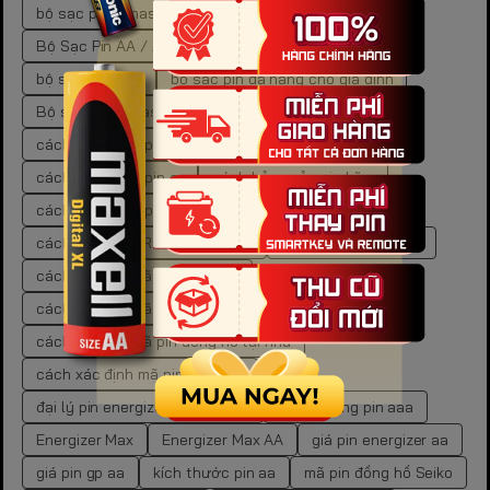
bộ sạc pin Panasonic Eneloop BQ-CC51E
Bộ Sạc Pin AA / AAA Panasonic Eneloop
bộ sạc pin AAA
bộ sạc pin đa năng cho gia đình
Bộ sạc pin Panasonic Eneloop BQ-CC55E
cách bảo quản pin
cách bảo quản pin carbon
cách bảo quản pin cr
cách bảo quản pin kẽm
cách bảo quản pin than
cách lưu trữ pin
cách mua pin LR44 chính hãng
cách tra cứu mã pin
cách tra cứu mã pin đồng hồ
cách tra cứu mã pin đồng hồ chuẩn xác
cách tra cứu mã pin đồng hồ tại nhà
cách xác định mã pin đồng hồ
đại lý pin energizer chính hãng
dung lượng pin aaa
Energizer Max
Energizer Max AA
giá pin energizer aa
giá pin gp aa
kích thước pin aa
mã pin đồng hồ Seiko