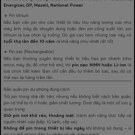
Energizer, GP, Maxell, National Power
…
🔹 Pin lithium
Nếu bạn cần pin cho các thiết bị tiêu thụ năng lượng cao như
máy ảnh, máy đo chuyên dụng hoặc đèn pin công suất lớn, pin
lithium là lựa chọn lý tưởng. Dù giá cao hơn, nhưng loại này có
tuổi thọ lên đến 10 năm
và khả năng chịu nhiệt rất tốt.
🔹 Pin sạc (Rechargeable)
Nếu bạn thường xuyên dùng thiết bị tiêu hao pin nhanh (như
micro, máy đo, đồ chơi trẻ em), thì
pin sạc NiMH hoặc Li-ion
là
lựa chọn tiết kiệm. Bạn chỉ cần đầu tư thêm bộ sạc, sau đó có
thể sạc lại hàng trăm lần.
Bảo quản pin dự phòng đúng cách
Trữ pin trong nhà rất tiện, nhưng nếu không biết cách bảo quản,
pin có thể bị rò rỉ hoặc giảm chất lượng. Dưới đây là một số lưu ý
quan trọng:
Giữ pin nơi khô ráo, thoáng mát
, tránh ánh nắng trực tiếp và
nguồn nhiệt cao (bếp, tủ lạnh, cốp xe).
Không để pin trong thiết bị lâu ngày
khi không sử dụng – vì
pin có thể phóng điện tự nhiên và gây hỏng mạch.