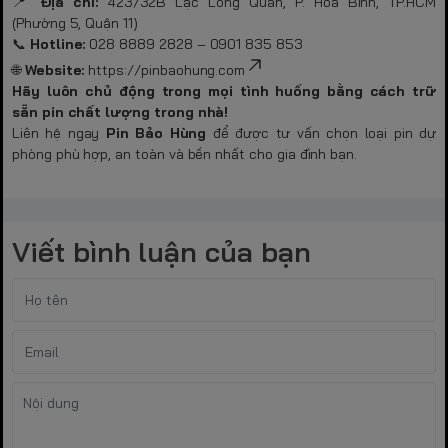
📍
Địa chỉ:
423/32B Lạc Long Quân, P. Hòa Bình, TP.HCM
(Phường 5, Quận 11)
📞
Hotline:
028 8889 2828 – 0901 835 853
🌐
Website:
https://pinbaohung.com
Hãy luôn chủ động trong mọi tình huống bằng cách trữ
sẵn pin chất lượng trong nhà!
Liên hệ ngay
Pin Bảo Hùng
để được tư vấn chọn loại pin dự
phòng phù hợp, an toàn và bền nhất cho gia đình bạn.
Viết bình luận của bạn