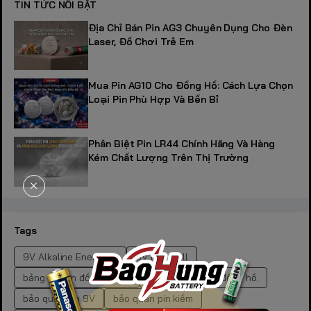
TIN TỨC NỔI BẬT
Địa Chỉ Bán Pin AG3 Chuyên Dụng Cho Đèn
Laser, Đồ Chơi Trẻ Em
Mua Pin AG10 Cho Đồng Hồ: Cách Lựa Chọn
Loại Pin Phù Hợp Và Bền Bỉ
Phân Biệt Pin LR44 Chính Hãng Và Hàng
Kém Chất Lượng Trên Thị Trường
Tags
9V Alkaline Energizer
9V Duracell
bảng mã pin đồng hồ SR
bảng tra mã pin đồng hồ.
bảo quản pin 9V
bảo quản pin kiềm