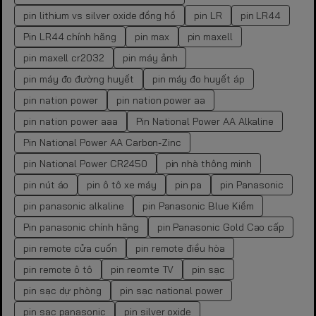
pin lithium vs silver oxide đồng hồ
pin LR
pin LR44
Pin LR44 chính hãng
pin max
pin maxell
pin maxell cr2032
pin máy ảnh
pin máy đo đường huyết
pin máy đo huyết áp
pin nation power
pin nation power aa
pin nation power aaa
Pin National Power AA Alkaline
Pin National Power AA Carbon-Zinc
pin National Power CR2450
pin nhà thông minh
pin nút áo
pin ô tô xe máy
pin pa
pin Panasonic
pin panasonic alkaline
pin Panasonic Blue Kiềm
Pin panasonic chính hãng
pin Panasonic Gold Cao cấp
pin remote cửa cuốn
pin remote điều hòa
pin remote ô tô
pin reomte TV
pin sạc
pin sạc dự phòng
pin sạc national power
pin sạc panasonic
pin silver oxide