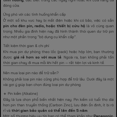
đóng cửa.
Ứng phó với các tình huống khẩn cấp
Ở một số khu vực hay bị mất điện hoặc khi có bão, việc có sẵn
pin cho đèn pin, radio, hoặc thiết bị cứu hộ
là vô cùng quan
trọng. Nhiều gia đình hiện nay đã hình thành thói quen dự trữ pin
như một phần trong “bộ dụng cụ khẩn cấp”.
Tiết kiệm thời gian & chi phí
Khi mua pin dự phòng theo lốc (pack) hoặc hộp lớn, bạn thường
được
giá rẻ hơn so với mua lẻ
. Ngoài ra, bạn không phải tốn
thời gian chạy đi mua mỗi khi hết pin — rất tiện lợi và kinh tế.
Nên mua loại pin nào để trữ sẵn?
Không phải loại pin nào cũng phù hợp để trữ lâu. Dưới đây là một
vài gợi ý giúp bạn chọn đúng loại pin dự phòng.
🔹 Pin kiềm (Alkaline)
Đây là lựa chọn phổ biến nhất hiện nay. Pin kiềm có tuổi thọ dài
hơn pin than truyền thống (Carbon Zinc), lưu điện ổn định, ít bị rò
rỉ và
thời gian bảo quản có thể lên đến 5 năm
.
Một số thương hiệu uy tín bạn có thể tham khảo như
Panasonic,