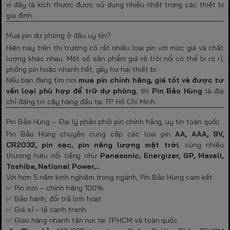
vì đây là kích thước được sử dụng nhiều nhất trong các thiết bị
gia đình.
Mua pin dự phòng ở đâu uy tín?
Hiện nay trên thị trường có rất nhiều loại pin với mức giá và chất
lượng khác nhau. Một số sản phẩm giá rẻ trôi nổi có thể bị rò rỉ,
phồng pin hoặc nhanh hết, gây hư hại thiết bị.
Nếu bạn đang tìm nơi
mua pin chính hãng, giá tốt và được tư
vấn loại phù hợp để trữ dự phòng
, thì
Pin Bảo Hùng
là địa
chỉ đáng tin cậy hàng đầu tại TP. Hồ Chí Minh.
Pin Bảo Hùng – Đại lý phân phối pin chính hãng, uy tín toàn quốc
Pin Bảo Hùng chuyên cung cấp các loại pin
AA, AAA, 9V,
CR2032, pin sạc, pin năng lượng mặt trời
, cùng nhiều
thương hiệu nổi tiếng như
Panasonic, Energizer, GP, Maxell,
Toshiba, National Power,…
Với hơn 5 năm kinh nghiệm trong ngành, Pin Bảo Hùng cam kết:
✅ Pin mới – chính hãng 100%
✅ Bảo hành, đổi trả linh hoạt
✅ Giá sỉ – lẻ cạnh tranh
✅ Giao hàng nhanh tận nơi tại TP.HCM và toàn quốc