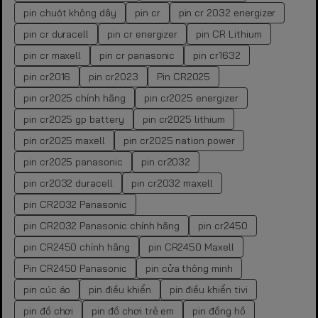
pin chuột không dây
pin cr
pin cr 2032 energizer
pin cr duracell
pin cr energizer
pin CR Lithium
pin cr maxell
pin cr panasonic
pin cr1632
pin cr2016
pin cr2023
Pin CR2025
pin cr2025 chính hãng
pin cr2025 energizer
pin cr2025 gp battery
pin cr2025 lithium
pin cr2025 maxell
pin cr2025 nation power
pin cr2025 panasonic
pin cr2032
pin cr2032 duracell
pin cr2032 maxell
pin CR2032 Panasonic
pin CR2032 Panasonic chính hãng
pin cr2450
pin CR2450 chính hãng
pin CR2450 Maxell
Pin CR2450 Panasonic
pin cửa thông minh
pin cúc áo
pin điều khiển
pin điều khiển tivi
pin đồ chơi
pin đồ chơi trẻ em
pin đồng hồ