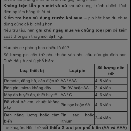
Không trộn lẫn pin mới và cũ
khi sử dụng, tránh chênh lệch
điện áp làm hỏng thiết bị.
Kiểm tra hạn sử dụng trước khi mua
– pin hết hạn dù chưa
dùng cũng dễ bị chảy hơn.
Nếu trữ lâu, nên
ghi chú ngày mua và chủng loại pin
để kiểm
soát thời gian thay mới định kỳ.
Mua pin dự phòng bao nhiêu là đủ?
Số lượng pin cần trữ phụ thuộc vào nhu cầu của gia đình bạn.
Dưới đây là gợi ý phổ biến:
Số lượng nên
Loại thiết bị
Loại pin
trữ
Remote, đồng hồ, cân điện tử
AA / AAA
4–8 viên
Đèn pin, micro không dây
Pin 9V hoặc AA
2–4 viên
Máy đo huyết áp, thiết bị y tế
AA / C
4–6 viên
Đồ chơi trẻ em, chuột không
Pin sạc hoặc AA
4–6 viên
dây
Đèn năng lượng hoặc cảm
Pin sạc hoặc
2–4 viên
biến
lithium
Lời khuyên: Nên trữ
tối thiểu 2 loại pin phổ biến (AA và AAA)
,