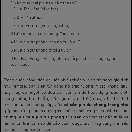
Nên mua loại pin nào để trữ sẵn?
🔹 Pin kiềm (Alkaline)
🔹 Pin lithium
🔹 Pin sạc (Rechargeable)
Bảo quản pin dự phòng đúng cách
Mua pin dự phòng bao nhiêu là đủ?
Mua pin dự phòng ở đâu uy tín?
Pin Bảo Hùng – Đại lý phân phối pin chính hãng, uy tín
toàn quốc
Trong cuộc sống hiện đại, rất nhiều thiết bị điện tử trong gia đình
như remote, cân điện tử, đồng hồ treo tường, micro không dây,
hay máy đo huyết áp đều cần đến pin để hoạt động. Đặc biệt,
trong những tình huống bất ngờ như mất điện hoặc thiết bị hết
pin giữa lúc cần dùng gấp, việc
có sẵn pin dự phòng trong nhà
giúp bạn xử lý nhanh chóng mà không phải chạy ra ngoài tìm mua.
Nhưng liệu
mua pin dự phòng trữ sẵn
có thật sự cần thiết và
nên chọn loại pin nào để bảo quản được lâu? Hãy cùng tìm hiểu
chi tiết trong bài viết sau.