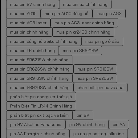
mua pin 9V chính hãng
mua pin aa chính hãng
mua pin AG10
mua pin AG10 đồng hồ
mua pin AG3
mua pin AG3 laser
mua pin AG3 laser chính hãng
mua pin chính hãng
mua pin cr2450 chính hãng
mua pin đồng hồ Seiko chính hãng
mua pin gp ở đâu
mua pin LR chính hãng
mua pin SR621SW
mua pin SR621SW chính hãng
mua pin SR626SW chính hãng
mua pin SR916SW
mua pin SR916SW chính hãng
mua pin SR920SW
mua pin SR920SW chính hãng
phân biệt pin aa và aaa
phân biệt pin energizer thật giả
Phân Biệt Pin LR44 Chính Hãng
phân biệt pin oxit bạc và kiềm
pin 9V
pin 9V Alkaline Panasonic
pin 9V chính hãng
pin AA
pin AA Energizer chính hãng
pin aa gp battery alkaline