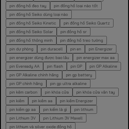
pin đồng hồ đeo tay
pin đồng hồ loại nào tốt
pin đồng hồ Seiko dùng loại nào
pin đồng hồ Seiko Kinetic
pin đồng hồ Seiko Quartz
pin đồng hồ Seiko Solar
pin đồng hồ sr
pin đồng hồ thông minh
pin đồng hồ treo tường
pin dự phòng
pin duracell
pin en
pin Energizer
pin energizer dùng được bao lâu
pin energizer max aa
pin Eveready AA
pin flash
pin GP
pin GP Alkaline
pin GP Alkaline chính hãng
pin gp battery
pin GP chính hãng
pin gp ultra alkaline
pin kẽm carbon
pin khóa cửa
pin khóa cửa vân tay
pin kiềm
pin kiềm aa
pin kiềm Energizer
pin kiềm gp aa
pin kiềm là gì
pin lithium
pin Lithium 3V
pin Lithium 3V Maxell
pin lithium và silver oxide đồng hồ