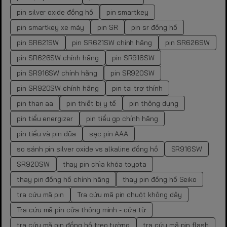
pin silver oxide đồng hồ
pin smartkey
pin smartkey xe máy
pin SR
pin sr đồng hồ
pin SR621SW
pin SR621SW chính hãng
pin SR626SW
pin SR626SW chính hãng
pin SR916SW
pin SR916SW chính hãng
pin SR920SW
pin SR920SW chính hãng
pin tai trợ thính
pin than aa
pin thiết bị y tế
pin thông dụng
pin tiểu energizer
pin tiểu gp chính hãng
pin tiểu và pin đũa
sạc pin AAA
so sánh pin silver oxide vs alkaline đồng hồ
SR916SW
SR920SW
thay pin chìa khóa toyota
thay pin đồng hồ chính hãng
thay pin đồng hồ Seiko
tra cứu mã pin
Tra cứu mã pin chuột không dây
Tra cứu mã pin cửa thông minh - cửa từ
tra cứu mã pin đồng hồ treo tường
tra cứu mã pin flash