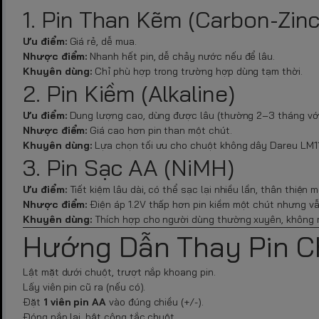
1. Pin Than Kẽm (Carbon-Zinc
Ưu điểm:
Giá rẻ, dễ mua.
Nhược điểm:
Nhanh hết pin, dễ chảy nước nếu để lâu.
Khuyên dùng:
Chỉ phù hợp trong trường hợp dùng tạm thời.
2. Pin Kiềm (Alkaline)
Ưu điểm:
Dung lượng cao, dùng được lâu (thường 2–3 tháng với
Nhược điểm:
Giá cao hơn pin than một chút.
Khuyên dùng:
Lựa chọn tối ưu cho chuột không dây Dareu LM1
3. Pin Sạc AA (NiMH)
Ưu điểm:
Tiết kiệm lâu dài, có thể sạc lại nhiều lần, thân thiện m
Nhược điểm:
Điện áp 1.2V thấp hơn pin kiềm một chút nhưng vẫ
Khuyên dùng:
Thích hợp cho người dùng thường xuyên, không m
Hướng Dẫn Thay Pin C
Lật mặt dưới chuột, trượt nắp khoang pin.
Lấy viên pin cũ ra (nếu có).
Đặt
1 viên pin AA
vào đúng chiều (+/-).
Đóng nắp lại, bật công tắc chuột.