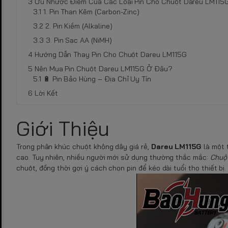
Ưu Nhược Điểm Của Các Loại Pin Cho Chuột Dareu LM115
1. Pin Than Kẽm (Carbon-Zinc)
2. Pin Kiềm (Alkaline)
3. Pin Sạc AA (NiMH)
Hướng Dẫn Thay Pin Cho Chuột Dareu LM115G
Nên Mua Pin Chuột Dareu LM115G Ở Đâu?
🔋 Pin Bảo Hùng – Địa Chỉ Uy Tín
Lời Kết
Giới Thiệu
Trong phân khúc chuột không dây giá rẻ,
Dareu LM115G
là một 
cao. Tuy nhiên, nhiều người mới sử dụng thường thắc mắc:
Chuột
chuột, đồng thời gợi ý cách chọn pin để kéo dài tuổi thọ thiết bị.