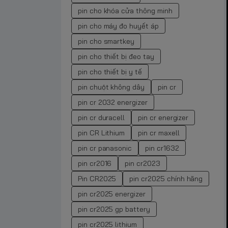
pin cho khóa cửa thông minh
pin cho máy đo huyết áp
pin cho smartkey
pin cho thiết bị đeo tay
pin cho thiết bị y tế
pin chuột không dây
pin cr
pin cr 2032 energizer
pin cr duracell
pin cr energizer
pin CR Lithium
pin cr maxell
pin cr panasonic
pin cr1632
pin cr2016
pin cr2023
Pin CR2025
pin cr2025 chính hãng
pin cr2025 energizer
pin cr2025 gp battery
pin cr2025 lithium