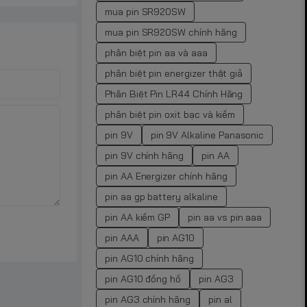
mua pin SR920SW
mua pin SR920SW chính hãng
phân biệt pin aa và aaa
phân biệt pin energizer thật giả
Phân Biệt Pin LR44 Chính Hãng
phân biệt pin oxit bạc và kiềm
pin 9V
pin 9V Alkaline Panasonic
pin 9V chính hãng
pin AA
pin AA Energizer chính hãng
pin aa gp battery alkaline
pin AA kiềm GP
pin aa vs pin aaa
pin AAA
pin AG10
pin AG10 chính hãng
pin AG10 đồng hồ
pin AG3
pin AG3 chính hãng
pin al