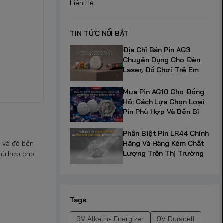
Liên Hệ
TIN TỨC NỔI BẬT
Địa Chỉ Bán Pin AG3
Chuyên Dụng Cho Đèn
Laser, Đồ Chơi Trẻ Em
Mua Pin AG10 Cho Đồng
Hồ: Cách Lựa Chọn Loại
Pin Phù Hợp Và Bền Bỉ
Phân Biệt Pin LR44 Chính
Hãng Và Hàng Kém Chất
 và độ bền
Lượng Trên Thị Trường
phù hợp cho
Tags
9V Alkaline Energizer
9V Duracell