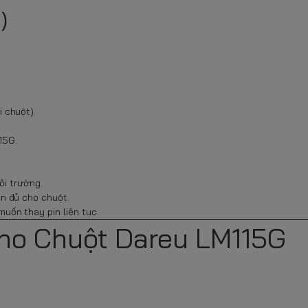
)
 chuột).
15G.
ôi trường.
n đủ cho chuột.
uốn thay pin liên tục.
ho Chuột Dareu LM115G