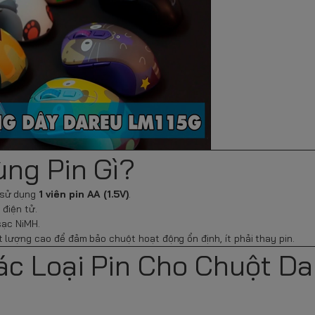
ng Pin Gì?
 sử dụng
1 viên pin AA (1.5V)
.
 điện tử.
 sạc NiMH.
t lượng cao để đảm bảo chuột hoạt động ổn định, ít phải thay pin.
c Loại Pin Cho Chuột Da