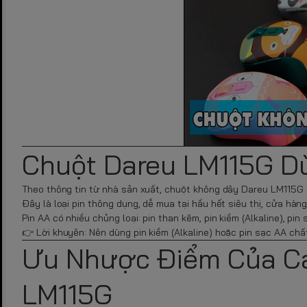
Chuột Dareu LM115G Dù
Theo thông tin từ nhà sản xuất, chuột không dây Dareu LM115G
Đây là loại pin thông dụng, dễ mua tại hầu hết siêu thị, cửa hàng
Pin AA có nhiều chủng loại: pin than kẽm, pin kiềm (Alkaline), pin
👉 Lời khuyên: Nên dùng pin kiềm (Alkaline) hoặc pin sạc AA chấ
Ưu Nhược Điểm Của Cá
LM115G