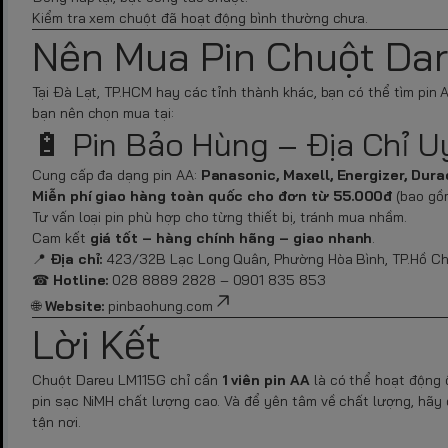
Kiểm tra xem chuột đã hoạt động bình thường chưa.
Nên Mua Pin Chuột Da
Tại Đà Lạt, TP.HCM hay các tỉnh thành khác, bạn có thể tìm pin 
bạn nên chọn mua tại:
🔋 Pin Bảo Hùng – Địa Chỉ U
Cung cấp đa dạng pin AA:
Panasonic, Maxell, Energizer, Dura
Miễn phí giao hàng toàn quốc cho đơn từ 55.000đ
(bao gồm
Tư vấn loại pin phù hợp cho từng thiết bị, tránh mua nhầm.
Cam kết
giá tốt – hàng chính hãng – giao nhanh
.
📍
Địa chỉ:
423/32B Lạc Long Quân, Phường Hòa Bình, TP.Hồ Chí 
☎
Hotline:
028 8889 2828 – 0901 835 853
🌐
Website:
pinbaohung.com
Lời Kết
Chuột Dareu LM115G chỉ cần
1 viên pin AA
là có thể hoạt động ổ
pin sạc NiMH chất lượng cao. Và để yên tâm về chất lượng, hãy
tận nơi.