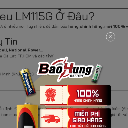
reu LM115G Ở Đâu?
AA ở nhiều nơi. Tuy nhiên, để đảm bảo
hàng chính hãng, mới 100% v
y Tín
cell, National Power…
 Đà Lạt, TP.HCM và các tỉnh).
Minh (Khu vực cũ: Phường 5, Quận 11)
n định. Để trải nghiệm sử dụng tốt nhất, bạn nên ưu tiên pin kiềm (Al
 chọn mua tại
Pin Bảo Hùng
– nơi cung cấp pin chính hãng, giá tốt và