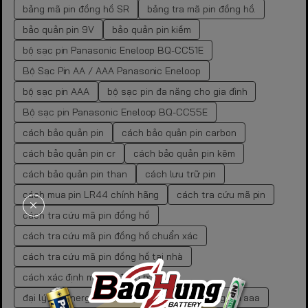
bảng mã pin đồng hồ SR
bảng tra mã pin đồng hồ.
bảo quản pin 9V
bảo quản pin kiềm
bộ sạc pin Panasonic Eneloop BQ-CC51E
Bộ Sạc Pin AA / AAA Panasonic Eneloop
bộ sạc pin AAA
bộ sạc pin đa năng cho gia đình
Bộ sạc pin Panasonic Eneloop BQ-CC55E
cách bảo quản pin
cách bảo quản pin carbon
cách bảo quản pin cr
cách bảo quản pin kẽm
cách bảo quản pin than
cách lưu trữ pin
cách mua pin LR44 chính hãng
cách tra cứu mã pin
cách tra cứu mã pin đồng hồ
cách tra cứu mã pin đồng hồ chuẩn xác
cách tra cứu mã pin đồng hồ tại nhà
cách xác định mã pin đồng hồ
đại lý pin energizer chính hãng
dung lượng pin aaa