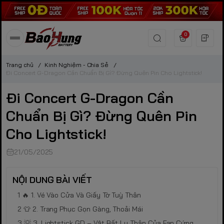
0
Trang chủ
/
Kinh Nghiệm - Chia Sẻ
/
Đi Concert G-Dragon Cần Chuẩn Bị Gì? Đừng Quên Pin Cho Lightstick!
Đi Concert G-Dragon Cần
Chuẩn Bị Gì? Đừng Quên Pin
Cho Lightstick!
21/05/2025
NỘI DUNG BÀI VIẾT
🔥 1. Vé Vào Cửa Và Giấy Tờ Tuỳ Thân
👕 2. Trang Phục Gọn Gàng, Thoải Mái
💡 3. Lightstick GD – Vật Bất Ly Thân Của Fan Cứng