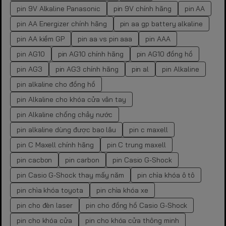
pin 9V Alkaline Panasonic
pin 9V chính hãng
pin AA
pin AA Energizer chính hãng
pin aa gp battery alkaline
pin AA kiềm GP
pin aa vs pin aaa
pin AAA
pin AG10
pin AG10 chính hãng
pin AG10 đồng hồ
pin AG3
pin AG3 chính hãng
pin al
pin Alkaline
pin alkaline cho đồng hồ
pin Alkaline cho khóa cửa vân tay
pin Alkaline chống chảy nước
pin alkaline dùng được bao lâu
pin c maxell
pin C Maxell chính hãng
pin C trung maxell
pin cacbon
pin carbon
pin Casio G-Shock
pin Casio G-Shock thay mấy năm
pin chìa khóa ô tô
pin chìa khóa toyota
pin chìa khóa xe
pin cho đèn laser
pin cho đồng hồ Casio G-Shock
pin cho khóa cửa
pin cho khóa cửa thông minh