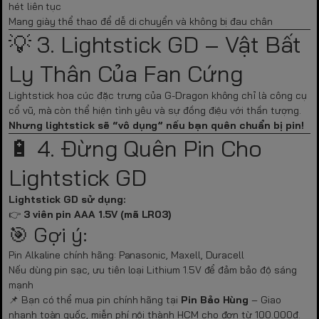
hét liên tục
Mang giày thể thao để dễ di chuyển và không bị đau chân
💡 3. Lightstick GD – Vật Bất
Ly Thân Của Fan Cứng
Lightstick hoa cúc đặc trưng của G-Dragon không chỉ là công cụ
cổ vũ, mà còn thể hiện tình yêu và sự đồng điệu với thần tượng.
Nhưng lightstick sẽ “vô dụng” nếu bạn quên chuẩn bị pin!
🔋 4. Đừng Quên Pin Cho
Lightstick GD
Lightstick GD sử dụng:
👉
3 viên pin AAA 1.5V (mã LR03)
🎯 Gợi ý:
Pin Alkaline chính hãng: Panasonic, Maxell, Duracell
Nếu dùng pin sạc, ưu tiên loại Lithium 1.5V để đảm bảo độ sáng
mạnh
📌 Bạn có thể mua pin chính hãng tại
Pin Bảo Hùng
– Giao
nhanh toàn quốc, miễn phí nội thành HCM cho đơn từ 100.000đ.