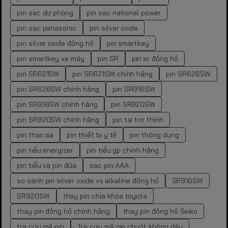
pin sạc dự phòng
pin sạc national power
pin sạc panasonic
pin silver oxide
pin silver oxide đồng hồ
pin smartkey
pin smartkey xe máy
pin SR
pin sr đồng hồ
pin SR621SW
pin SR621SW chính hãng
pin SR626SW
pin SR626SW chính hãng
pin SR916SW
pin SR916SW chính hãng
pin SR920SW
pin SR920SW chính hãng
pin tai trợ thính
pin than aa
pin thiết bị y tế
pin thông dụng
pin tiểu energizer
pin tiểu gp chính hãng
pin tiểu và pin đũa
sạc pin AAA
so sánh pin silver oxide vs alkaline đồng hồ
SR916SW
SR920SW
thay pin chìa khóa toyota
thay pin đồng hồ chính hãng
thay pin đồng hồ Seiko
tra cứu mã pin
Tra cứu mã pin chuột không dây