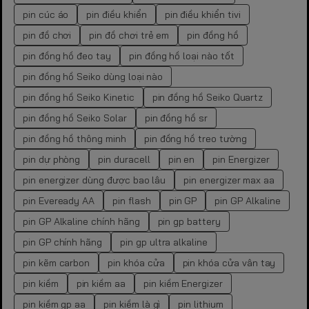
pin cúc áo
pin điều khiển
pin điều khiển tivi
pin đồ chơi
pin đồ chơi trẻ em
pin đồng hồ
pin đồng hồ đeo tay
pin đồng hồ loại nào tốt
pin đồng hồ Seiko dùng loại nào
pin đồng hồ Seiko Kinetic
pin đồng hồ Seiko Quartz
pin đồng hồ Seiko Solar
pin đồng hồ sr
pin đồng hồ thông minh
pin đồng hồ treo tường
pin dự phòng
pin duracell
pin en
pin Energizer
pin energizer dùng được bao lâu
pin energizer max aa
pin Eveready AA
pin flash
pin GP
pin GP Alkaline
pin GP Alkaline chính hãng
pin gp battery
pin GP chính hãng
pin gp ultra alkaline
pin kẽm carbon
pin khóa cửa
pin khóa cửa vân tay
pin kiềm
pin kiềm aa
pin kiềm Energizer
pin kiềm gp aa
pin kiềm là gì
pin lithium