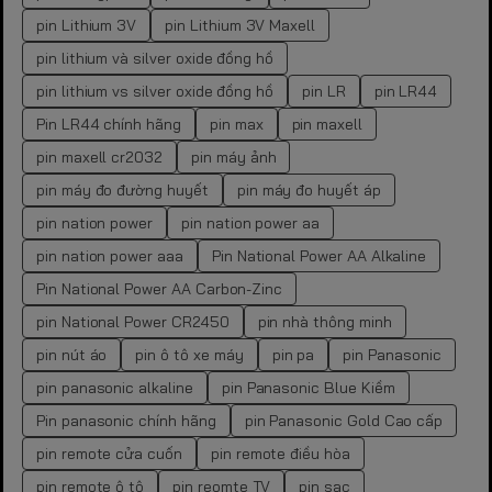
pin Lithium 3V
pin Lithium 3V Maxell
pin lithium và silver oxide đồng hồ
pin lithium vs silver oxide đồng hồ
pin LR
pin LR44
Pin LR44 chính hãng
pin max
pin maxell
pin maxell cr2032
pin máy ảnh
pin máy đo đường huyết
pin máy đo huyết áp
pin nation power
pin nation power aa
pin nation power aaa
Pin National Power AA Alkaline
Pin National Power AA Carbon-Zinc
pin National Power CR2450
pin nhà thông minh
pin nút áo
pin ô tô xe máy
pin pa
pin Panasonic
pin panasonic alkaline
pin Panasonic Blue Kiềm
Pin panasonic chính hãng
pin Panasonic Gold Cao cấp
pin remote cửa cuốn
pin remote điều hòa
pin remote ô tô
pin reomte TV
pin sạc