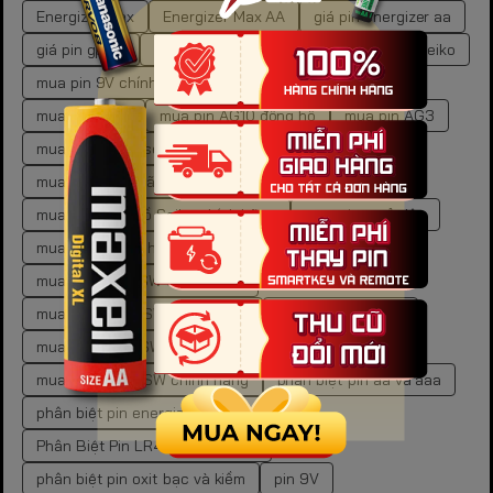
Energizer Max
Energizer Max AA
giá pin energizer aa
giá pin gp aa
kích thước pin aa
mã pin đồng hồ Seiko
mua pin 9V chính hãng
mua pin aa chính hãng
mua pin AG10
mua pin AG10 đồng hồ
mua pin AG3
mua pin AG3 laser
mua pin AG3 laser chính hãng
mua pin chính hãng
mua pin cr2450 chính hãng
mua pin đồng hồ Seiko chính hãng
mua pin gp ở đâu
mua pin LR chính hãng
mua pin SR621SW
mua pin SR621SW chính hãng
mua pin SR626SW chính hãng
mua pin SR916SW
mua pin SR916SW chính hãng
mua pin SR920SW
mua pin SR920SW chính hãng
phân biệt pin aa và aaa
phân biệt pin energizer thật giả
Phân Biệt Pin LR44 Chính Hãng
phân biệt pin oxit bạc và kiềm
pin 9V