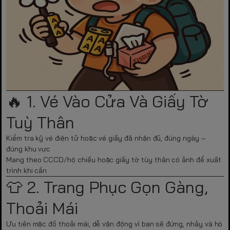
🔥 1. Vé Vào Cửa Và Giấy Tờ
Tuỳ Thân
Kiểm tra kỹ vé điện tử hoặc vé giấy đã nhận đủ, đúng ngày –
đúng khu vực
Mang theo CCCD/hộ chiếu hoặc giấy tờ tùy thân có ảnh để xuất
trình khi cần
👕 2. Trang Phục Gọn Gàng,
Thoải Mái
Ưu tiên mặc đồ thoải mái, dễ vận động vì bạn sẽ đứng, nhảy và hò