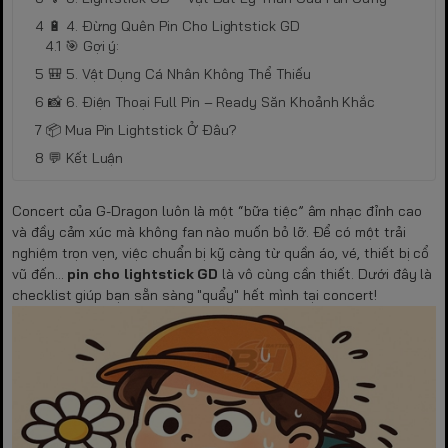
🔋 4. Đừng Quên Pin Cho Lightstick GD
🎯 Gợi ý:
🎒 5. Vật Dụng Cá Nhân Không Thể Thiếu
📸 6. Điện Thoại Full Pin – Ready Săn Khoảnh Khắc
📦 Mua Pin Lightstick Ở Đâu?
💬 Kết Luận
Concert của G-Dragon luôn là một “bữa tiệc” âm nhạc đỉnh cao
và đầy cảm xúc mà không fan nào muốn bỏ lỡ. Để có một trải
nghiệm trọn vẹn, việc chuẩn bị kỹ càng từ quần áo, vé, thiết bị cổ
vũ đến...
pin cho lightstick GD
là vô cùng cần thiết. Dưới đây là
checklist giúp bạn sẵn sàng "quẩy" hết mình tại concert!