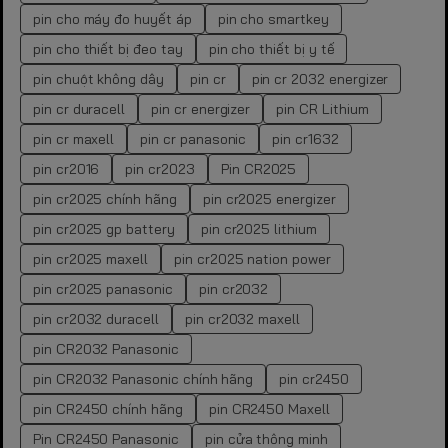
pin cho máy đo huyết áp
pin cho smartkey
pin cho thiết bị đeo tay
pin cho thiết bị y tế
pin chuột không dây
pin cr
pin cr 2032 energizer
pin cr duracell
pin cr energizer
pin CR Lithium
pin cr maxell
pin cr panasonic
pin cr1632
pin cr2016
pin cr2023
Pin CR2025
pin cr2025 chính hãng
pin cr2025 energizer
pin cr2025 gp battery
pin cr2025 lithium
pin cr2025 maxell
pin cr2025 nation power
pin cr2025 panasonic
pin cr2032
pin cr2032 duracell
pin cr2032 maxell
pin CR2032 Panasonic
pin CR2032 Panasonic chính hãng
pin cr2450
pin CR2450 chính hãng
pin CR2450 Maxell
Pin CR2450 Panasonic
pin cửa thông minh