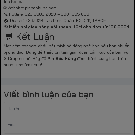
fan Kpop:
🌐 Website:
pinbaohung.com
📞 Hotline: 028 8889 2828 – 0901 835 853
🏠 Địa chỉ: 423/32B Lạc Long Quân, P.5, Q.11, TP.HCM
🎁
Miễn phí giao hàng nội thành HCM cho đơn từ 100.000đ
💬 Kết Luận
Một đêm concert cháy hết mình sẽ đáng nhớ hơn nếu bạn chuẩn
bị chu đáo. Đừng để thiếu pin làm gián đoạn cảm xúc của bạn với
G-Dragon nhé. Hãy để
Pin Bảo Hùng
đồng hành cùng bạn trên
hành trình âm nhạc!
Viết bình luận của bạn