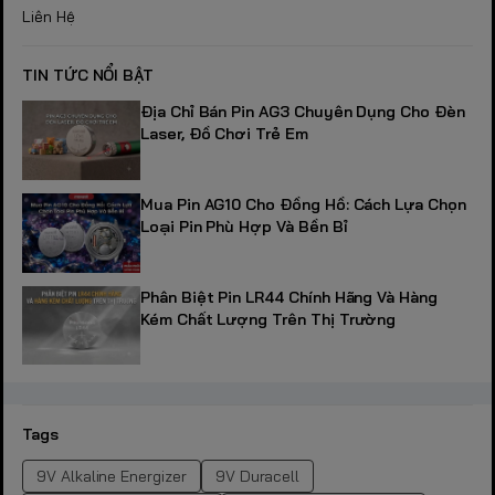
Liên Hệ
TIN TỨC NỔI BẬT
Địa Chỉ Bán Pin AG3 Chuyên Dụng Cho Đèn
Laser, Đồ Chơi Trẻ Em
Mua Pin AG10 Cho Đồng Hồ: Cách Lựa Chọn
Loại Pin Phù Hợp Và Bền Bỉ
Phân Biệt Pin LR44 Chính Hãng Và Hàng
Kém Chất Lượng Trên Thị Trường
Tags
9V Alkaline Energizer
9V Duracell