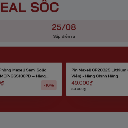
DEAL SỐC
25/08
Sắp diễn ra
Phòng Maxell Semi Solid
Pin Maxell CR2032S Lithium 3
 MCP-GSS100PD – Hàng
Viên) - Hàng Chính Hãng
0₫
49.000₫
-16%
59.000₫