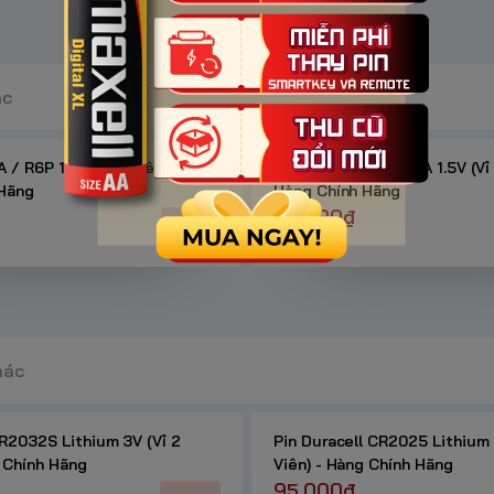
ác
A / R6P 1.5V (Vỉ 4 Viên) –
Pin GP Greencell AAA 1.5V (Vỉ
 Hãng
Hàng Chính Hãng
32.000₫
-16%
49.000₫
hác
CR2032S Lithium 3V (Vỉ 2
Pin Duracell CR2025 Lithium 
g Chính Hãng
Viên) - Hàng Chính Hãng
95.000₫