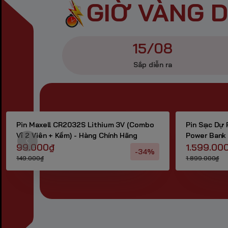
GIỜ VÀNG 
15/08
Sắp diễn ra
Pin Maxell CR2032S Lithium 3V (Combo
Pin Sạc Dự 
Vỉ 2 Viên + Kềm) - Hàng Chính Hãng
Power Bank
99.000₫
Chính Hãng
1.599.00
-34%
149.000₫
1.899.000₫