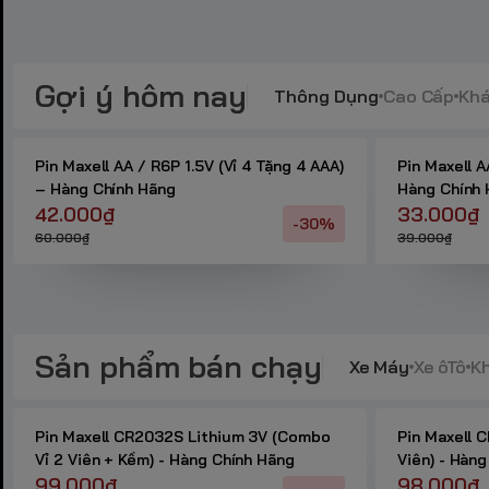
Gợi ý hôm nay
Thông Dụng
Cao Cấp
Kh
Pin Maxell AA / R6P 1.5V (Vỉ 4 Tặng 4 AAA)
Pin Maxell A
– Hàng Chính Hãng
Hàng Chính
42.000₫
33.000₫
-30%
60.000₫
39.000₫
Sản phẩm bán chạy
Xe Máy
Xe ôTô
K
Pin Maxell CR2032S Lithium 3V (Combo
Pin Maxell 
Vỉ 2 Viên + Kềm) - Hàng Chính Hãng
Viên) - Hàn
99.000₫
98.000₫