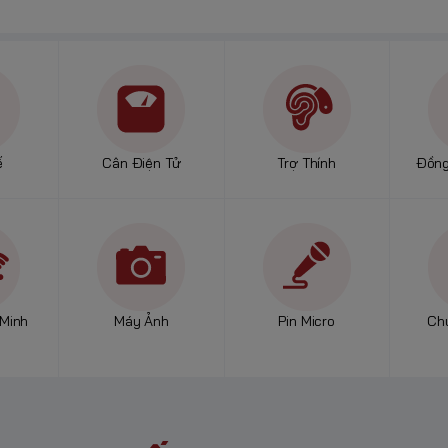
ế
Cân Điện Tử
Trợ Thính
Đồng
Minh
Máy Ảnh
Pin Micro
Ch