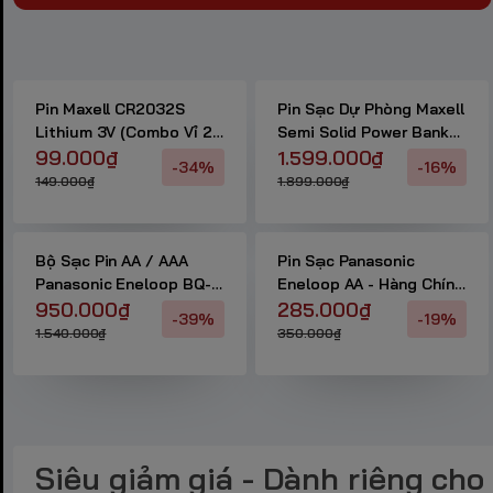
Pin Maxell CR2032S
Pin Sạc Dự Phòng Maxell
Lithium 3V (Combo Vỉ 2
Semi Solid Power Bank
Viên + Kềm) - Hàng Chính
99.000₫
MCP-GSS100PD – Hàng
1.599.000₫
-34%
-16%
Hãng
Chính Hãng
149.000₫
1.899.000₫
Bộ Sạc Pin AA / AAA
Pin Sạc Panasonic
Panasonic Eneloop BQ-
Eneloop AA - Hàng Chính
CC55E (Sạc Nhanh) -
950.000₫
Hãng
285.000₫
-39%
-19%
Hàng Chính Hãng
1.540.000₫
350.000₫
Siêu giảm giá - Dành riêng cho