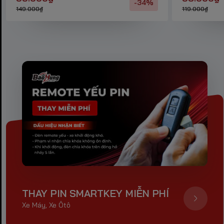
-34%
149.000₫
119.000₫
THAY PIN SMARTKEY MIỄN PHÍ
Xe Máy, Xe Ôtô