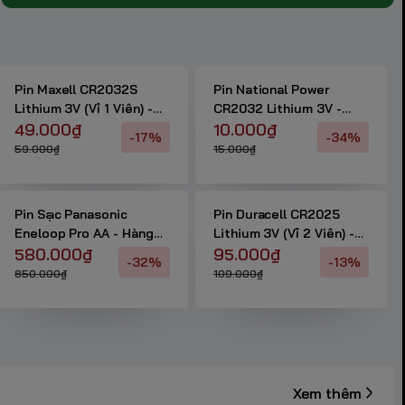
Pin Maxell CR2032S
Pin National Power
Lithium 3V (Vỉ 1 Viên) -
CR2032 Lithium 3V -
Hàng Chính Hãng
49.000₫
Hàng Chính Hãng
10.000₫
-17%
-34%
59.000₫
15.000₫
Pin Sạc Panasonic
Pin Duracell CR2025
Eneloop Pro AA - Hàng
Lithium 3V (Vỉ 2 Viên) -
Chính Hãng
580.000₫
Hàng Chính Hãng
95.000₫
-32%
-13%
850.000₫
109.000₫
Xem thêm