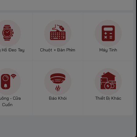
 Hồ Đeo Tay
Chuột + Bàn Phím
Máy Tính
uông - Cửa
Báo Khói
Thiết Bị Khác
Cuốn