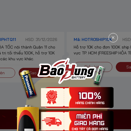
IPHTQ11
HSD: 31/12/2026
Mã: HOTROSHIP10K
HSD:
A TỐC nội thành Quận 11 cho
Hỗ trợ 10K cho đơn 100K ship
 trị tối thiểu 100K, hỗ trợ 10K
vực TP. HCM (FREESHIP HỎA TỐ
 các khu vực khác.
Điều kiện
Sa
iện
Sao chép
@pinbaohung