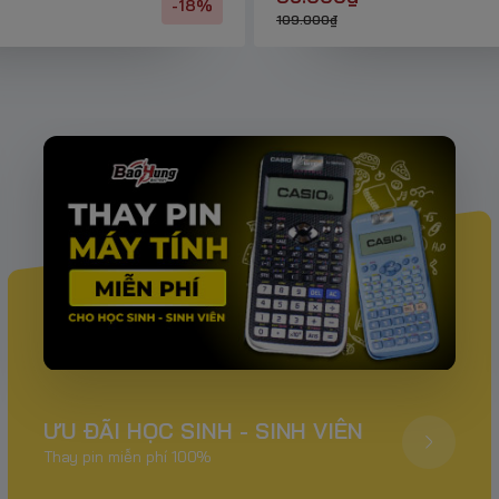
-18%
109.000₫
ƯU ĐÃI HỌC SINH - SINH VIÊN
Thay pin miễn phí 100%