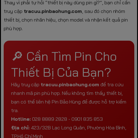
Thay vì phải tự hỏi “thiết bị này dùng pin gì?”, bạn chỉ cần
truy cập
tracuu.pinbaohung.com
, sau đó chọn nhóm
thiết bị, chọn nhãn hiệu, chọn model và nhận kết quả pin
phù hợp.
🔎 Cần Tìm Pin Cho
Thiết Bị Của Bạn?
Hãy truy cập
tracuu.pinbaohung.com
để tra cứu
nhanh mã pin phù hợp. Nếu không tìm thấy thiết bị,
bạn có thể liên hệ Pin Bảo Hùng để được hỗ trợ kiểm
tra.
Hotline:
028 8889 2828 - 0901 835 853
Địa chỉ:
423/32B Lạc Long Quân, Phường Hòa Bình,
TP.Hồ Chí Minh