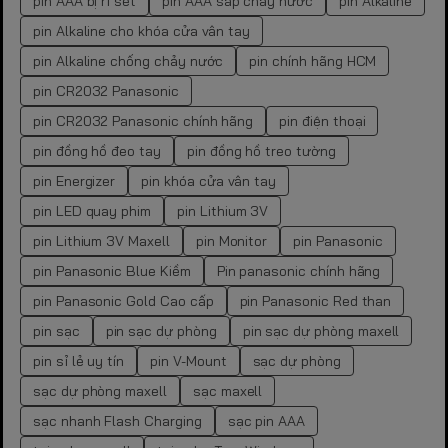
pin AAA bị rỉ sét
pin AAA sắp chảy nước
pin Alkaline
pin Alkaline cho khóa cửa vân tay
pin Alkaline chống chảy nước
pin chính hãng HCM
pin CR2032 Panasonic
pin CR2032 Panasonic chính hãng
pin điện thoại
pin đồng hồ đeo tay
pin đồng hồ treo tường
pin Energizer
pin khóa cửa vân tay
pin LED quay phim
pin Lithium 3V
pin Lithium 3V Maxell
pin Monitor
pin Panasonic
pin Panasonic Blue Kiềm
Pin panasonic chính hãng
pin Panasonic Gold Cao cấp
pin Panasonic Red than
pin sạc
pin sạc dự phòng
pin sạc dự phòng maxell
pin sỉ lẻ uy tín
pin V-Mount
sạc dự phòng
sạc dự phòng maxell
sạc maxell
sạc nhanh Flash Charging
sạc pin AAA