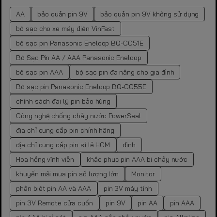
AA
bảo quản pin 9V
bảo quản pin 9V không sử dụng
bộ sạc cho xe máy điện VinFast
bộ sạc pin Panasonic Eneloop BQ-CC51E
Bộ Sạc Pin AA / AAA Panasonic Eneloop
bộ sạc pin AAA
bộ sạc pin đa năng cho gia đình
Bộ sạc pin Panasonic Eneloop BQ-CC55E
chính sách đại lý pin bảo hùng
Công nghệ chống chảy nước PowerSeal
địa chỉ cung cấp pin chính hãng
địa chỉ cung cấp pin sỉ lẻ HCM
đình
Hoa hồng vĩnh viễn
khắc phục pin AAA bị chảy nước
khuyến mãi mua pin số lượng lớn
Monitor
phân biệt pin AA và AAA
pin 3V máy tính
pin 3V Remote cửa cuốn
pin 9V
pin AA
pin AAA