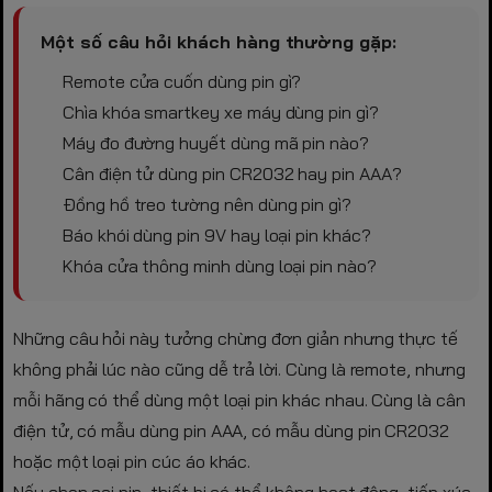
Một số câu hỏi khách hàng thường gặp:
Remote cửa cuốn dùng pin gì?
Chìa khóa smartkey xe máy dùng pin gì?
Máy đo đường huyết dùng mã pin nào?
Cân điện tử dùng pin CR2032 hay pin AAA?
Đồng hồ treo tường nên dùng pin gì?
Báo khói dùng pin 9V hay loại pin khác?
Khóa cửa thông minh dùng loại pin nào?
Những câu hỏi này tưởng chừng đơn giản nhưng thực tế
không phải lúc nào cũng dễ trả lời. Cùng là remote, nhưng
mỗi hãng có thể dùng một loại pin khác nhau. Cùng là cân
điện tử, có mẫu dùng pin AAA, có mẫu dùng pin CR2032
hoặc một loại pin cúc áo khác.
Nếu chọn sai pin, thiết bị có thể không hoạt động, tiếp xúc