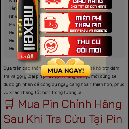
Tên thiết bị
Nhãn hiệu thiết bị
Mã model nếu có
Hình ảnh thiết bị
Hình ảnh khay pin
Hình ảnh viên pin cũ
Dựa trên các thông tin này, Pin Bảo Hùng sẽ hỗ trợ kiểm
tra và gợi ý loại pin phù hợp. Những dữ liệu mới cũng sẽ
được ghi nhận để công cụ ngày càng hoàn thiện hơn, phục
vụ khách hàng tốt hơn trong tương lai.
🛒 Mua Pin Chính Hãng
Sau Khi Tra Cứu Tại Pin