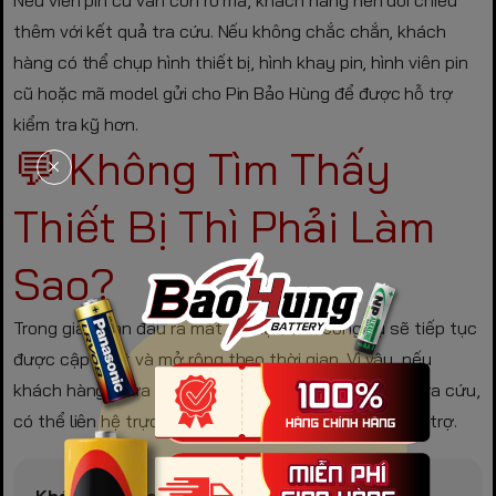
thêm với kết quả tra cứu. Nếu không chắc chắn, khách
hàng có thể chụp hình thiết bị, hình khay pin, hình viên pin
cũ hoặc mã model gửi cho Pin Bảo Hùng để được hỗ trợ
kiểm tra kỹ hơn.
💬 Không Tìm Thấy
Thiết Bị Thì Phải Làm
Sao?
Trong giai đoạn đầu ra mắt, dữ liệu của công cụ sẽ tiếp tục
được cập nhật và mở rộng theo thời gian. Vì vậy, nếu
khách hàng chưa tìm thấy thiết bị hoặc model cần tra cứu,
có thể liên hệ trực tiếp với Pin Bảo Hùng để được hỗ trợ.
Khách hàng có thể gửi các thông tin sau: