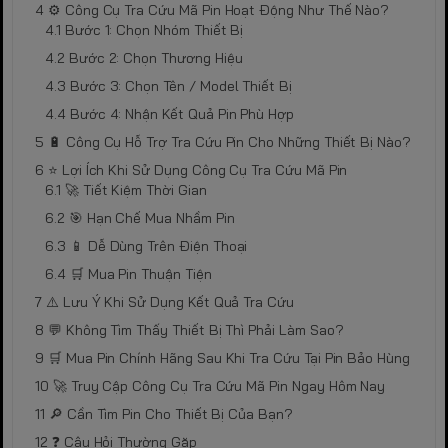
⚙️ Công Cụ Tra Cứu Mã Pin Hoạt Động Như Thế Nào?
Bước 1: Chọn Nhóm Thiết Bị
Bước 2: Chọn Thương Hiệu
Bước 3: Chọn Tên / Model Thiết Bị
Bước 4: Nhận Kết Quả Pin Phù Hợp
🔋 Công Cụ Hỗ Trợ Tra Cứu Pin Cho Những Thiết Bị Nào?
⭐ Lợi Ích Khi Sử Dụng Công Cụ Tra Cứu Mã Pin
🚀 Tiết Kiệm Thời Gian
🎯 Hạn Chế Mua Nhầm Pin
📱 Dễ Dùng Trên Điện Thoại
🛒 Mua Pin Thuận Tiện
⚠️ Lưu Ý Khi Sử Dụng Kết Quả Tra Cứu
💬 Không Tìm Thấy Thiết Bị Thì Phải Làm Sao?
🛒 Mua Pin Chính Hãng Sau Khi Tra Cứu Tại Pin Bảo Hùng
🚀 Truy Cập Công Cụ Tra Cứu Mã Pin Ngay Hôm Nay
🔎 Cần Tìm Pin Cho Thiết Bị Của Bạn?
❓ Câu Hỏi Thường Gặp