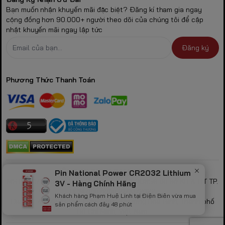
Bạn muốn nhận khuyến mãi đặc biệt? Đăng kí tham gia ngay
cộng đồng hơn 90.000+ người theo dõi của chúng tôi để cập
nhật khuyến mãi ngay lập tức
Đăng ký
Phương Thức Thanh Toán
CÔNG TY TNHH GAMING STORE
Pin National Power CR2032 Lithium
MST: 0317530856 theo GPKD số 0317530856 do sở KH & ĐT TP.
3V - Hàng Chính Hãng
HCM cấp ngày 21/10/2022
Khách hàng Phạm Huệ Linh tại Điện Biên vừa mua
Địa chỉ: 423/32B Lạc Long Quân, Phường Hòa Bình, Thành phố
sản phẩm cách đây 48 phút
Hồ Chí Minh, Việt Nam