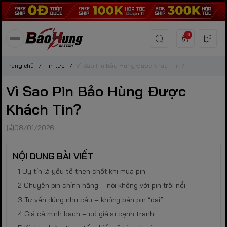
0
Trang chủ
/
Tin tức
/
Vì Sao Pin Bảo Hùng Được Khách Tin?
Vì Sao Pin Bảo Hùng Được
Khách Tin?
08/01/2026
NỘI DUNG BÀI VIẾT
Uy tín là yếu tố then chốt khi mua pin
Chuyên pin chính hãng – nói không với pin trôi nổi
Tư vấn đúng nhu cầu – không bán pin “đại”
Giá cả minh bạch – có giá sỉ cạnh tranh