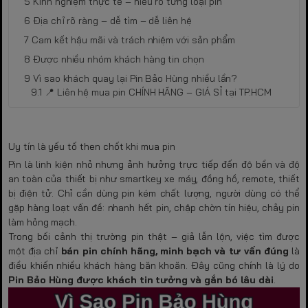
Kinh nghiệm thực tế – hiểu rõ từng loại pin
Địa chỉ rõ ràng – dễ tìm – dễ liên hệ
Cam kết hậu mãi và trách nhiệm với sản phẩm
Được nhiều nhóm khách hàng tin chọn
Vì sao khách quay lại Pin Bảo Hùng nhiều lần?
📍 Liên hệ mua pin CHÍNH HÃNG – GIÁ SỈ tại TP.HCM
Uy tín là yếu tố then chốt khi mua pin
Pin là linh kiện nhỏ nhưng ảnh hưởng trực tiếp đến độ bền và độ
an toàn của thiết bị như smartkey xe máy, đồng hồ, remote, thiết
bị điện tử. Chỉ cần dùng pin kém chất lượng, người dùng có thể
gặp hàng loạt vấn đề: nhanh hết pin, chập chờn tín hiệu, chảy pin
làm hỏng mạch.
Trong bối cảnh thị trường pin thật – giả lẫn lộn, việc tìm được
một địa chỉ
bán pin chính hãng, minh bạch và tư vấn đúng
là
điều khiến nhiều khách hàng băn khoăn. Đây cũng chính là lý do
Pin Bảo Hùng được khách tin tưởng và gắn bó lâu dài
.