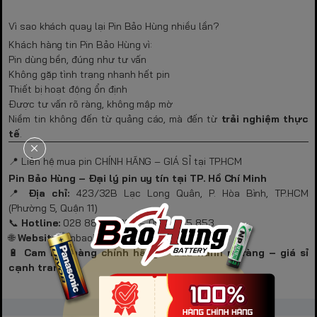
Vì sao khách quay lại Pin Bảo Hùng nhiều lần?
Khách hàng tin Pin Bảo Hùng vì:
Pin dùng bền, đúng như tư vấn
Không gặp tình trạng nhanh hết pin
Thiết bị hoạt động ổn định
Được tư vấn rõ ràng, không mập mờ
Niềm tin không đến từ quảng cáo, mà đến từ
trải nghiệm thực
tế
.
📍 Liên hệ mua pin CHÍNH HÃNG – GIÁ SỈ tại TP.HCM
Pin Bảo Hùng – Đại lý pin uy tín tại TP. Hồ Chí Minh
📍
Địa chỉ:
423/32B Lạc Long Quân, P. Hòa Bình, TP.HCM
(Phường 5, Quận 11)
📞
Hotline:
028 8889 2828 – 0901 835 853
🌐
Website:
pinbaohung.com
🔋
Cam kết hàng chính hãng – bảo hành rõ ràng – giá sỉ
cạnh tranh.