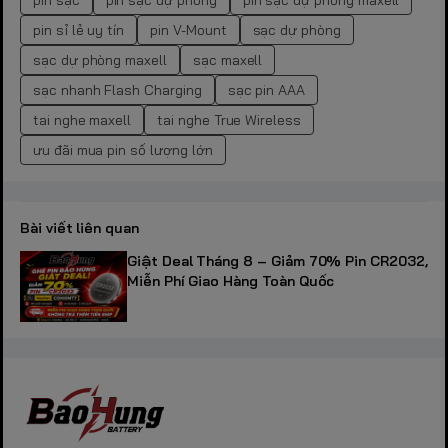
pin sạc
pin sạc dự phòng
pin sạc dự phòng maxell
pin sỉ lẻ uy tín
pin V-Mount
sạc dự phòng
sạc dự phòng maxell
sạc maxell
sạc nhanh Flash Charging
sạc pin AAA
tai nghe maxell
tai nghe True Wireless
ưu đãi mua pin số lượng lớn
Bài viết liên quan
Giật Deal Tháng 8 – Giảm 70% Pin CR2032,
Miễn Phí Giao Hàng Toàn Quốc