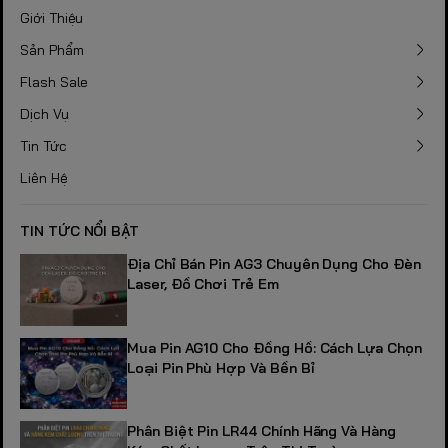
Giới Thiệu
Sản Phẩm
Flash Sale
Dịch Vụ
Tin Tức
Liên Hệ
TIN TỨC NỔI BẬT
Địa Chỉ Bán Pin AG3 Chuyên Dụng Cho Đèn
Laser, Đồ Chơi Trẻ Em
Mua Pin AG10 Cho Đồng Hồ: Cách Lựa Chọn
Loại Pin Phù Hợp Và Bền Bỉ
Phân Biệt Pin LR44 Chính Hãng Và Hàng