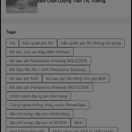
Kém Chất Lượng Trên Thị Trường
Tags
AA
bảo quản pin 9V
bảo quản pin 9V không sử dụng
bộ sạc cho xe máy điện VinFast
bộ sạc pin Panasonic Eneloop BQ-CC51E
Bộ Sạc Pin AA / AAA Panasonic Eneloop
bộ sạc pin AAA
bộ sạc pin đa năng cho gia đình
Bộ sạc pin Panasonic Eneloop BQ-CC55E
chính sách đại lý pin bảo hùng
Công nghệ chống chảy nước PowerSeal
địa chỉ cung cấp pin chính hãng
địa chỉ cung cấp pin sỉ lẻ HCM
đình
Hoa hồng vĩnh viễn
khắc phục pin AAA bị chảy nước