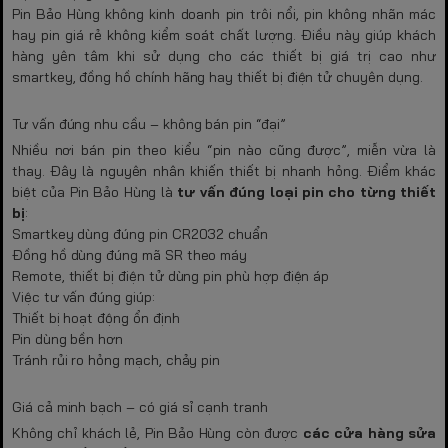
Pin Bảo Hùng không kinh doanh pin trôi nổi, pin không nhãn mác
hay pin giá rẻ không kiểm soát chất lượng. Điều này giúp khách
hàng yên tâm khi sử dụng cho các thiết bị giá trị cao như
smartkey, đồng hồ chính hãng hay thiết bị điện tử chuyên dụng.
Tư vấn đúng nhu cầu – không bán pin “đại”
Nhiều nơi bán pin theo kiểu “pin nào cũng được”, miễn vừa là
thay. Đây là nguyên nhân khiến thiết bị nhanh hỏng. Điểm khác
biệt của Pin Bảo Hùng là
tư vấn đúng loại pin cho từng thiết
bị
:
Smartkey dùng đúng pin CR2032 chuẩn
Đồng hồ dùng đúng mã SR theo máy
Remote, thiết bị điện tử dùng pin phù hợp điện áp
Việc tư vấn đúng giúp:
Thiết bị hoạt động ổn định
Pin dùng bền hơn
Tránh rủi ro hỏng mạch, chảy pin
Giá cả minh bạch – có giá sỉ cạnh tranh
Không chỉ khách lẻ, Pin Bảo Hùng còn được
các cửa hàng sửa