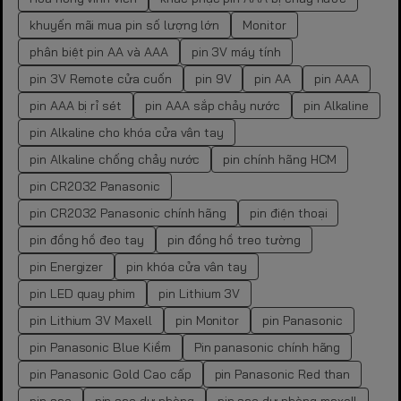
khuyến mãi mua pin số lượng lớn
Monitor
phân biệt pin AA và AAA
pin 3V máy tính
pin 3V Remote cửa cuốn
pin 9V
pin AA
pin AAA
pin AAA bị rỉ sét
pin AAA sắp chảy nước
pin Alkaline
pin Alkaline cho khóa cửa vân tay
pin Alkaline chống chảy nước
pin chính hãng HCM
pin CR2032 Panasonic
pin CR2032 Panasonic chính hãng
pin điện thoại
pin đồng hồ đeo tay
pin đồng hồ treo tường
pin Energizer
pin khóa cửa vân tay
pin LED quay phim
pin Lithium 3V
pin Lithium 3V Maxell
pin Monitor
pin Panasonic
pin Panasonic Blue Kiềm
Pin panasonic chính hãng
pin Panasonic Gold Cao cấp
pin Panasonic Red than