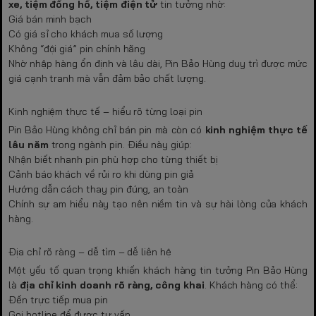
xe, tiệm đồng hồ, tiệm điện tử
tin tưởng nhờ:
Giá bán minh bạch
Có giá sỉ cho khách mua số lượng
Không “đội giá” pin chính hãng
Nhờ nhập hàng ổn định và lâu dài, Pin Bảo Hùng duy trì được mức
giá cạnh tranh mà vẫn đảm bảo chất lượng.
Kinh nghiệm thực tế – hiểu rõ từng loại pin
Pin Bảo Hùng không chỉ bán pin mà còn có
kinh nghiệm thực tế
lâu năm
trong ngành pin. Điều này giúp:
Nhận biết nhanh pin phù hợp cho từng thiết bị
Cảnh báo khách về rủi ro khi dùng pin giả
Hướng dẫn cách thay pin đúng, an toàn
Chính sự am hiểu này tạo nên niềm tin và sự hài lòng của khách
hàng.
Địa chỉ rõ ràng – dễ tìm – dễ liên hệ
Một yếu tố quan trọng khiến khách hàng tin tưởng Pin Bảo Hùng
là
địa chỉ kinh doanh rõ ràng, công khai
. Khách hàng có thể:
Đến trực tiếp mua pin
Gọi hotline để được tư vấn