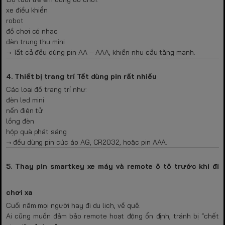
xe điều khiển
robot
đồ chơi có nhạc
đèn trung thu mini
→ Tất cả đều dùng pin AA – AAA, khiến nhu cầu tăng mạnh.
4. Thiết bị trang trí Tết dùng pin rất nhiều
Các loại đồ trang trí như:
đèn led mini
nến điện tử
lồng đèn
hộp quà phát sáng
→ đều dùng pin cúc áo AG, CR2032, hoặc pin AAA.
5. Thay pin smartkey xe máy và remote ô tô trước khi đi
chơi xa
Cuối năm mọi người hay đi du lịch, về quê.
Ai cũng muốn đảm bảo remote hoạt động ổn định, tránh bị “chết