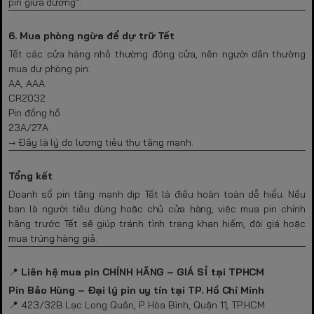
pin giữa đường”.
6. Mua phòng ngừa để dự trữ Tết
Tết các cửa hàng nhỏ thường đóng cửa, nên người dân thường
mua dự phòng pin:
AA, AAA
CR2032
Pin đồng hồ
23A/27A
→ Đây là lý do lượng tiêu thụ tăng mạnh.
Tổng kết
Doanh số pin tăng mạnh dịp Tết là điều hoàn toàn dễ hiểu. Nếu
bạn là người tiêu dùng hoặc chủ cửa hàng, việc mua pin chính
hãng trước Tết sẽ giúp tránh tình trạng khan hiếm, đội giá hoặc
mua trúng hàng giả.
📍
Liên hệ mua pin CHÍNH HÃNG – GIÁ SỈ tại TPHCM
Pin Bảo Hùng – Đại lý pin uy tín tại TP. Hồ Chí Minh
📍 423/32B Lạc Long Quân, P. Hòa Bình, Quận 11, TP.HCM