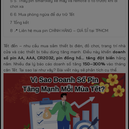
5. Thay pin smartkey xe máy và remote ô tô trước khi đi
chơi xa
6. Mua phòng ngừa để dự trữ Tết
Tổng kết
📍 Liên hệ mua pin CHÍNH HÃNG – GIÁ SỈ tại TPHCM
Tết đến – nhu cầu mua sắm thiết bị điện, đồ chơi, trang trí nhà
cửa và các thiết bị tiêu dùng tăng mạnh. Điều này khiến
doanh
số pin AA, AAA, CR2032, pin đồng hồ… tăng đột biến
hằng
năm. Nhiều đại lý báo cáo doanh số tăng
150–300%
vào tháng
cận Tết. Tại sao lại như vậy? Bài viết này sẽ phân tích cụ thể.