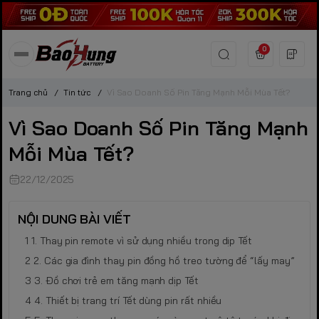
0
Trang chủ
/
Tin tức
/
Vì Sao Doanh Số Pin Tăng Mạnh Mỗi Mùa Tết?
Vì Sao Doanh Số Pin Tăng Mạnh
Mỗi Mùa Tết?
22/12/2025
NỘI DUNG BÀI VIẾT
1. Thay pin remote vì sử dụng nhiều trong dịp Tết
2. Các gia đình thay pin đồng hồ treo tường để “lấy may”
3. Đồ chơi trẻ em tăng mạnh dịp Tết
4. Thiết bị trang trí Tết dùng pin rất nhiều