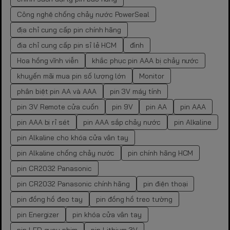
Công nghệ chống chảy nước PowerSeal
địa chỉ cung cấp pin chính hãng
địa chỉ cung cấp pin sỉ lẻ HCM
đình
Hoa hồng vĩnh viễn
khắc phục pin AAA bị chảy nước
khuyến mãi mua pin số lượng lớn
Monitor
phân biệt pin AA và AAA
pin 3V máy tính
pin 3V Remote cửa cuốn
pin 9V
pin AA
pin AAA
pin AAA bị rỉ sét
pin AAA sắp chảy nước
pin Alkaline
pin Alkaline cho khóa cửa vân tay
pin Alkaline chống chảy nước
pin chính hãng HCM
pin CR2032 Panasonic
pin CR2032 Panasonic chính hãng
pin điện thoại
pin đồng hồ đeo tay
pin đồng hồ treo tường
pin Energizer
pin khóa cửa vân tay