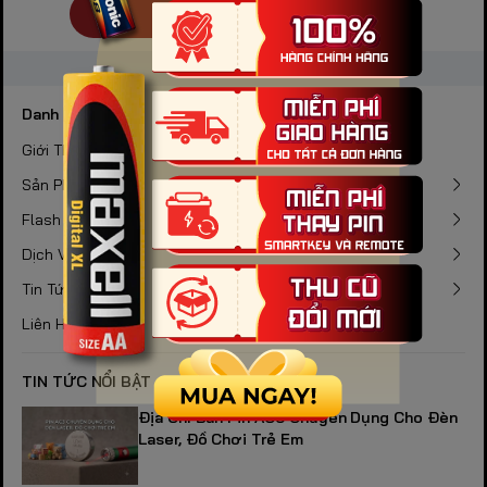
Gửi bình luận
Danh mục
Giới Thiệu
Sản Phẩm
Flash Sale
Dịch Vụ
Tin Tức
Liên Hệ
TIN TỨC NỔI BẬT
Địa Chỉ Bán Pin AG3 Chuyên Dụng Cho Đèn
Laser, Đồ Chơi Trẻ Em