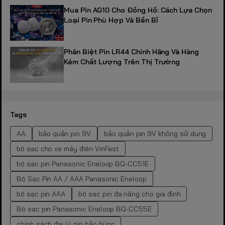
Mua Pin AG10 Cho Đồng Hồ: Cách Lựa Chọn
Loại Pin Phù Hợp Và Bền Bỉ
Phân Biệt Pin LR44 Chính Hãng Và Hàng
Kém Chất Lượng Trên Thị Trường
Tags
AA
bảo quản pin 9V
bảo quản pin 9V không sử dụng
bộ sạc cho xe máy điện VinFast
bộ sạc pin Panasonic Eneloop BQ-CC51E
Bộ Sạc Pin AA / AAA Panasonic Eneloop
bộ sạc pin AAA
bộ sạc pin đa năng cho gia đình
Bộ sạc pin Panasonic Eneloop BQ-CC55E
chính sách đại lý pin bảo hùng