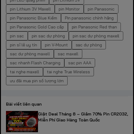
pin LED quay phim
pin Lithium 3V
pin Lithium 3V Maxell
pin Monitor
pin Panasonic
pin Panasonic Blue Kiềm
Pin panasonic chính hãng
pin Panasonic Gold Cao cấp
pin Panasonic Red than
pin sạc
pin sạc dự phòng
pin sạc dự phòng maxell
pin sỉ lẻ uy tín
pin V-Mount
sạc dự phòng
sạc dự phòng maxell
sạc maxell
sạc nhanh Flash Charging
sạc pin AAA
tai nghe maxell
tai nghe True Wireless
ưu đãi mua pin số lượng lớn
Bài viết liên quan
Giật Deal Tháng 8 – Giảm 70% Pin CR2032,
Miễn Phí Giao Hàng Toàn Quốc