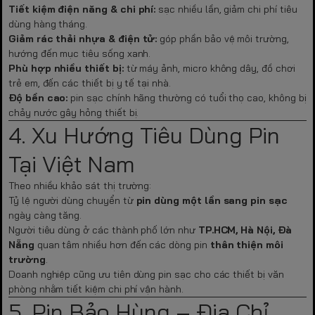
Tiết kiệm điện năng & chi phí:
sạc nhiều lần, giảm chi phí tiêu
dùng hàng tháng.
Giảm rác thải nhựa & điện tử:
góp phần bảo vệ môi trường,
hướng đến mục tiêu sống xanh.
Phù hợp nhiều thiết bị:
từ máy ảnh, micro không dây, đồ chơi
trẻ em, đến các thiết bị y tế tại nhà.
Độ bền cao:
pin sạc chính hãng thường có tuổi thọ cao, không bị
chảy nước gây hỏng thiết bị.
4. Xu Hướng Tiêu Dùng Pin
Tại Việt Nam
Theo nhiều khảo sát thị trường:
Tỷ lệ người dùng chuyển từ
pin dùng một lần sang pin sạc
ngày càng tăng.
Người tiêu dùng ở các thành phố lớn như
TP.HCM, Hà Nội, Đà
Nẵng
quan tâm nhiều hơn đến các dòng pin
thân thiện môi
trường
.
Doanh nghiệp cũng ưu tiên dùng pin sạc cho các thiết bị văn
phòng nhằm tiết kiệm chi phí vận hành.
5. Pin Bảo Hùng – Địa Chỉ