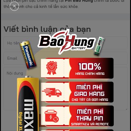
Lựa chọn pin sạc chính hãng tại
Pin Bảo Hùng
chính là bước đi
thông minh cho cả kinh tế lẫn sức khỏe.
Viết bình luận của bạn
Gửi bình luận