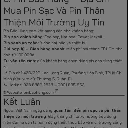
Mua Pin Sạc Và Pin Thân
Thiện Môi Trường Uy Tín
Pin Bảo Hùng cam kết mang đến cho khách hàng:
Pin sạc chính hãng:
Eneloop, National Power, Maxell…
Pin xanh an toàn:
ít độc hại, bảo vệ thiết bị.
Giá hợp lý – Giao hàng nhanh:
miễn phí nội thành TP.HCM cho
đơn từ 100.000đ.
Tư vấn tận tình:
giúp khách hàng chọn đúng pin cho từng thiết
bị.
📍 Địa chỉ: 423/32B Lạc Long Quân, Phường Hòa Bình, TP.Hồ Chí
Minh (Khu vực cũ: Phường 5, Quận 11)
📞 Hotline: 028 8889 2828 – 0901 835 853
🌐 Website:
pinbaohung.com
Kết Luận
Người Việt Nam ngày càng
quan tâm đến pin sạc và pin thân
thiện với môi trường
. Đây không chỉ là xu hướng tiêu dùng
hiện đại mà còn là hành động thiết thực bảo vệ môi trường sống.