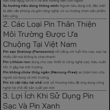
hạn chế nguy cơ rò rỉ và ảnh hưởng đến con người.
Xu hướng tiêu dùng thông minh:
Người tiêu dùng trẻ, đặc biệt
là dân văn phòng và giới công nghệ, có xu hướng chọn sản phẩm
bền vững.
2. Các Loại Pin Thân Thiện
Môi Trường Được Ưa
Chuộng Tại Việt Nam
Pin sạc Eneloop (Panasonic):
nổi tiếng với tuổi thọ cao, sạc lại
nhiều lần mà không bị chai nhanh.
Pin Lithium-ion:
dùng cho các thiết bị công nghệ cao, hiệu suất
tốt, ít gây hại môi trường.
Pin không chứa thủy ngân (Mercury-Free):
an toàn hơn cho
người sử dụng và môi trường.
Pin từ vật liệu tái chế:
một số thương hiệu đã ứng dụng công
nghệ tái chế để sản xuất pin mới.
3. Lợi Ích Khi Sử Dụng Pin
Sạc Và Pin Xanh