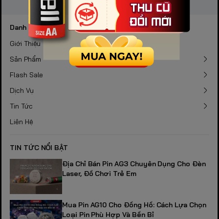
Danh mục
Giới Thiệu
Sản Phẩm
Flash Sale
Dịch Vụ
Tin Tức
Liên Hệ
TIN TỨC NỔI BẬT
Địa Chỉ Bán Pin AG3 Chuyên Dụng Cho Đèn
Laser, Đồ Chơi Trẻ Em
Mua Pin AG10 Cho Đồng Hồ: Cách Lựa Chọn
Loại Pin Phù Hợp Và Bền Bỉ