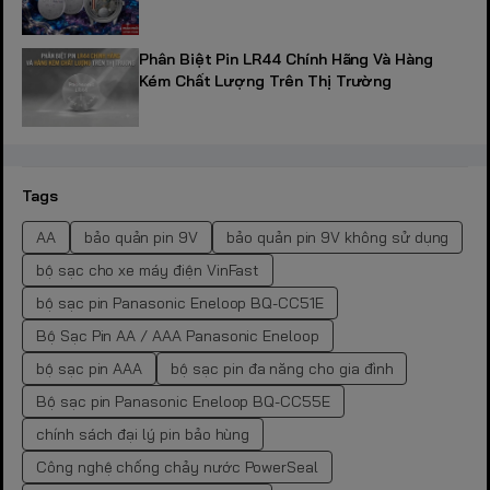
Phân Biệt Pin LR44 Chính Hãng Và Hàng
Kém Chất Lượng Trên Thị Trường
Tags
AA
bảo quản pin 9V
bảo quản pin 9V không sử dụng
bộ sạc cho xe máy điện VinFast
bộ sạc pin Panasonic Eneloop BQ-CC51E
Bộ Sạc Pin AA / AAA Panasonic Eneloop
bộ sạc pin AAA
bộ sạc pin đa năng cho gia đình
Bộ sạc pin Panasonic Eneloop BQ-CC55E
chính sách đại lý pin bảo hùng
Công nghệ chống chảy nước PowerSeal