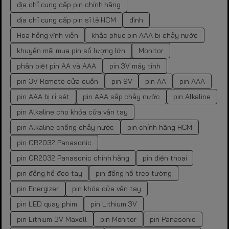
địa chỉ cung cấp pin chính hãng
địa chỉ cung cấp pin sỉ lẻ HCM
đình
Hoa hồng vĩnh viễn
khắc phục pin AAA bị chảy nước
khuyến mãi mua pin số lượng lớn
Monitor
phân biệt pin AA và AAA
pin 3V máy tính
pin 3V Remote cửa cuốn
pin 9V
pin AA
pin AAA
pin AAA bị rỉ sét
pin AAA sắp chảy nước
pin Alkaline
pin Alkaline cho khóa cửa vân tay
pin Alkaline chống chảy nước
pin chính hãng HCM
pin CR2032 Panasonic
pin CR2032 Panasonic chính hãng
pin điện thoại
pin đồng hồ đeo tay
pin đồng hồ treo tường
pin Energizer
pin khóa cửa vân tay
pin LED quay phim
pin Lithium 3V
pin Lithium 3V Maxell
pin Monitor
pin Panasonic