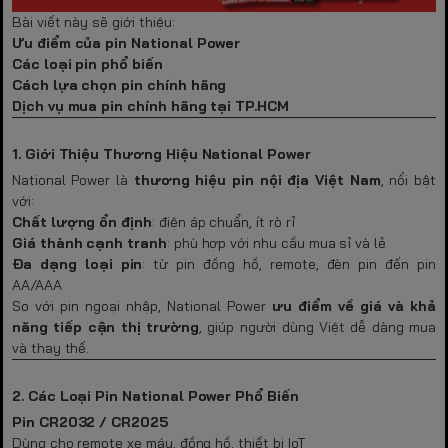
Bài viết này sẽ giới thiệu:
Ưu điểm của pin National Power
Các loại pin phổ biến
Cách lựa chọn pin chính hãng
Dịch vụ mua pin chính hãng tại TP.HCM
1. Giới Thiệu Thương Hiệu National Power
National Power là
thương hiệu pin nội địa Việt Nam
, nổi bật
với:
Chất lượng ổn định
: điện áp chuẩn, ít rò rỉ
Giá thành cạnh tranh
: phù hợp với nhu cầu mua sỉ và lẻ
Đa dạng loại pin
: từ pin đồng hồ, remote, đèn pin đến pin
AA/AAA
So với pin ngoại nhập, National Power
ưu điểm về giá và khả
năng tiếp cận thị trường
, giúp người dùng Việt dễ dàng mua
và thay thế.
2. Các Loại Pin National Power Phổ Biến
Pin CR2032 / CR2025
Dùng cho remote xe máy, đồng hồ, thiết bị IoT