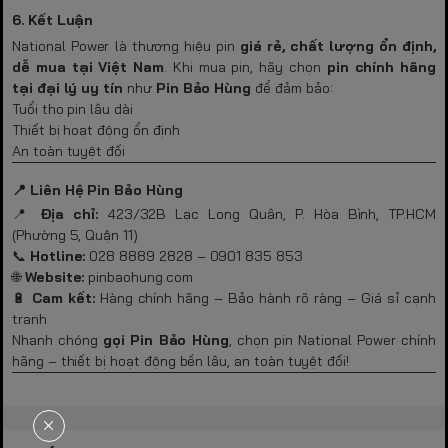
6. Kết Luận
National Power là thương hiệu pin
giá rẻ, chất lượng ổn định,
dễ mua tại Việt Nam
. Khi mua pin, hãy chọn
pin chính hãng
tại đại lý uy tín
như
Pin Bảo Hùng
để đảm bảo:
Tuổi thọ pin lâu dài
Thiết bị hoạt động ổn định
An toàn tuyệt đối
📍 Liên Hệ Pin Bảo Hùng
📍
Địa chỉ:
423/32B Lạc Long Quân, P. Hòa Bình, TP.HCM
(Phường 5, Quận 11)
📞
Hotline:
028 8889 2828 – 0901 835 853
🌐
Website:
pinbaohung.com
🔋
Cam kết:
Hàng chính hãng – Bảo hành rõ ràng – Giá sỉ cạnh
tranh
Nhanh chóng
gọi Pin Bảo Hùng
, chọn pin National Power chính
hãng – thiết bị hoạt động bền lâu, an toàn tuyệt đối!