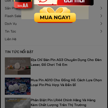
Giới Thiệu
Sản Phẩm
Flash Sale
Dịch Vụ
Tin Tức
Liên Hệ
TIN TỨC NỔI BẬT
Địa Chỉ Bán Pin AG3 Chuyên Dụng Cho Đèn
Laser, Đồ Chơi Trẻ Em
Mua Pin AG10 Cho Đồng Hồ: Cách Lựa Chọn
Loại Pin Phù Hợp Và Bền Bỉ
Phân Biệt Pin LR44 Chính Hãng Và Hàng
Kém Chất Lượng Trên Thị Trường