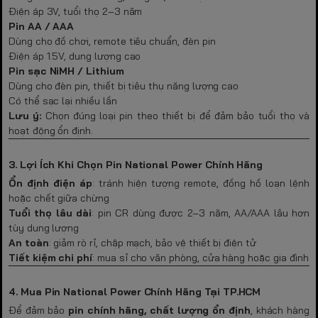
Điện áp 3V, tuổi thọ 2–3 năm
Pin AA / AAA
Dùng cho đồ chơi, remote tiêu chuẩn, đèn pin
Điện áp 1.5V, dung lượng cao
Pin sạc NiMH / Lithium
Dùng cho đèn pin, thiết bị tiêu thụ năng lượng cao
Có thể sạc lại nhiều lần
Lưu ý:
Chọn đúng loại pin theo thiết bị để đảm bảo tuổi thọ và
hoạt động ổn định.
3. Lợi Ích Khi Chọn Pin National Power Chính Hãng
Ổn định điện áp
: tránh hiện tượng remote, đồng hồ loạn lệnh
hoặc chết giữa chừng
Tuổi thọ lâu dài
: pin CR dùng được 2–3 năm, AA/AAA lâu hơn
tùy dung lượng
An toàn
: giảm rò rỉ, chập mạch, bảo vệ thiết bị điện tử
Tiết kiệm chi phí
: mua sỉ cho văn phòng, cửa hàng hoặc gia đình
4. Mua Pin National Power Chính Hãng Tại TP.HCM
Để đảm bảo
pin chính hãng, chất lượng ổn định
, khách hàng