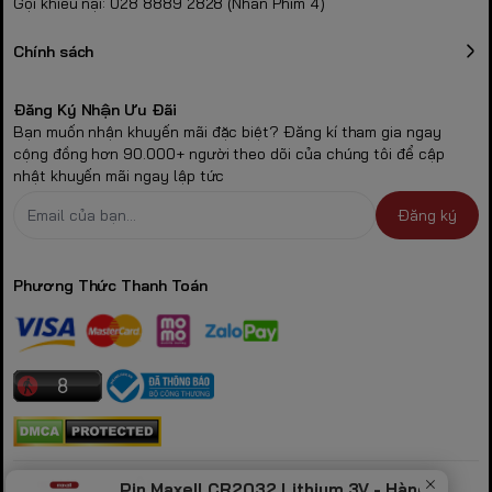
Gọi khiếu nại: 028 8889 2828 (Nhấn Phím 4)
Chính sách
Đăng Ký Nhận Ưu Đãi
Bạn muốn nhận khuyến mãi đặc biệt? Đăng kí tham gia ngay
cộng đồng hơn 90.000+ người theo dõi của chúng tôi để cập
nhật khuyến mãi ngay lập tức
Đăng ký
Phương Thức Thanh Toán
CÔNG TY TNHH GAMING STORE
Pin Maxell CR2032 Lithium 3V - Hàng