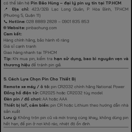
có thể liên hệ
Pin Bảo Hùng – đại lý pin uy tín tại TP.HCM
.
📍
Địa chỉ:
423/32B Lạc Long Quân, P. Hòa Bình, TP.HCM
(Phường 5, Quận 11)
📞
Hotline:
028 8889 2828 – 0901 835 853
🌐
Website:
pinbaohung.com
Cam kết:
Hàng chính hãng, bảo hành rõ ràng
Giá sỉ cạnh tranh
Giao hàng nhanh tại TP.HCM
Tip:
Khi mua pin, kiểm tra
hạn sử dụng, bao bì nguyên vẹn và
thương hiệu
để tránh pin giả.
5. Cách Lựa Chọn Pin Cho Thiết Bị
Remote xe máy / ô tô:
pin CR2032 chính hãng National Power
Đồng hồ điện tử:
CR2025 hoặc CR2032 tùy model
Đèn pin / đồ chơi:
AA hoặc AAA
Thiết bị IoT, cảm biến:
pin CR hoặc Lithium theo hướng dẫn nhà
sản xuất
Lưu ý:
Không trộn pin cũ và mới trong cùng khay, không dùng pin
hết hạn, để pin ở nơi khô ráo, nhiệt độ ổn định.