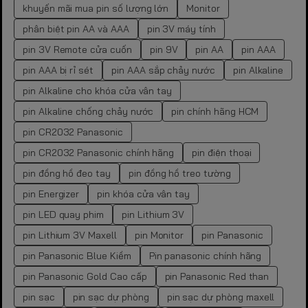
khuyến mãi mua pin số lượng lớn
Monitor
phân biệt pin AA và AAA
pin 3V máy tính
pin 3V Remote cửa cuốn
pin 9V
pin AA
pin AAA
pin AAA bị rỉ sét
pin AAA sắp chảy nước
pin Alkaline
pin Alkaline cho khóa cửa vân tay
pin Alkaline chống chảy nước
pin chính hãng HCM
pin CR2032 Panasonic
pin CR2032 Panasonic chính hãng
pin điện thoại
pin đồng hồ đeo tay
pin đồng hồ treo tường
pin Energizer
pin khóa cửa vân tay
pin LED quay phim
pin Lithium 3V
pin Lithium 3V Maxell
pin Monitor
pin Panasonic
pin Panasonic Blue Kiềm
Pin panasonic chính hãng
pin Panasonic Gold Cao cấp
pin Panasonic Red than
pin sạc
pin sạc dự phòng
pin sạc dự phòng maxell