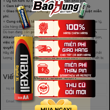
⭐
Uy tín hơn 10 năm trong ngành phân phối pin.
⭐
Cam kết hàng thật – giá tốt – bảo hành rõ ràng.
⭐
Giao hàng nhanh chóng – hỗ trợ tư vấn kỹ thuật miễn
phí.
⭐
Cung cấp sỉ & lẻ linh hoạt
, phù hợp cho hộ gia đình, đại lý,
cửa hàng điện tử hoặc doanh nghiệp cần pin số lượng lớn.
Dù bạn đang cần
pin đồng hồ, pin cảm biến, pin sạc, pin
Alkaline hay pin Lithium
cho các thiết bị điện tử tại Mỹ Sơn,
việc chọn đúng nơi cung cấp pin chính hãng là yếu tố
quyết định độ bền và an toàn
.
Hãy để
Pin Bảo Hùng
giúp bạn yên tâm với từng viên pin chất
lượng –
bền hơn, mạnh hơn và an toàn hơn
cho mọi thiết bị.
Viết bình luận của bạn