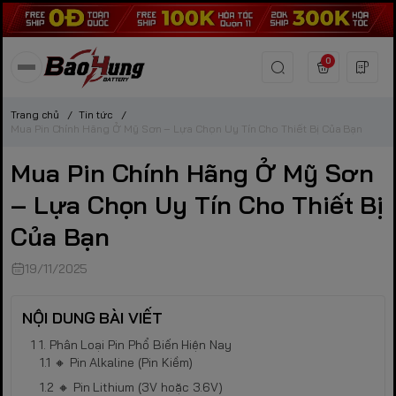
0
Trang chủ
/
Tin tức
/
Mua Pin Chính Hãng Ở Mỹ Sơn – Lựa Chọn Uy Tín Cho Thiết Bị Của Bạn
Mua Pin Chính Hãng Ở Mỹ Sơn
– Lựa Chọn Uy Tín Cho Thiết Bị
Của Bạn
19/11/2025
NỘI DUNG BÀI VIẾT
1. Phân Loại Pin Phổ Biến Hiện Nay
🔸 Pin Alkaline (Pin Kiềm)
🔸 Pin Lithium (3V hoặc 3.6V)