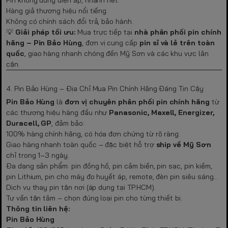
Hàng giả thương hiệu nổi tiếng.
Không có chính sách đổi trả, bảo hành.
💡
Giải pháp tối ưu:
Mua trực tiếp tại
nhà phân phối pin chính
hãng – Pin Bảo Hùng
, đơn vị cung cấp
pin sỉ và lẻ trên toàn
quốc
, giao hàng nhanh chóng đến Mỹ Sơn và các khu vực lân
cận.
4. Pin Bảo Hùng – Địa Chỉ Mua Pin Chính Hãng Đáng Tin Cậy
Pin Bảo Hùng
là
đơn vị chuyên phân phối pin chính hãng
từ
các thương hiệu hàng đầu như
Panasonic, Maxell, Energizer,
Duracell, GP
, đảm bảo:
100% hàng chính hãng, có hóa đơn chứng từ rõ ràng.
Giao hàng nhanh toàn quốc – đặc biệt hỗ trợ
ship về Mỹ Sơn
chỉ trong 1–3 ngày.
Đa dạng sản phẩm: pin đồng hồ, pin cảm biến, pin sạc, pin kiềm,
pin Lithium, pin cho máy đo huyết áp, remote, đèn pin siêu sáng…
Dịch vụ thay pin tận nơi (áp dụng tại TP.HCM).
Tư vấn tận tâm – chọn đúng loại pin cho từng thiết bị.
Thông tin liên hệ:
Pin Bảo Hùng