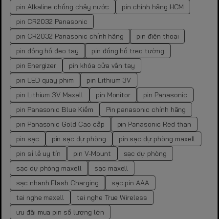
pin Alkaline chống chảy nước
pin chính hãng HCM
pin CR2032 Panasonic
pin CR2032 Panasonic chính hãng
pin điện thoại
pin đồng hồ đeo tay
pin đồng hồ treo tường
pin Energizer
pin khóa cửa vân tay
pin LED quay phim
pin Lithium 3V
pin Lithium 3V Maxell
pin Monitor
pin Panasonic
pin Panasonic Blue Kiềm
Pin panasonic chính hãng
pin Panasonic Gold Cao cấp
pin Panasonic Red than
pin sạc
pin sạc dự phòng
pin sạc dự phòng maxell
pin sỉ lẻ uy tín
pin V-Mount
sạc dự phòng
sạc dự phòng maxell
sạc maxell
sạc nhanh Flash Charging
sạc pin AAA
tai nghe maxell
tai nghe True Wireless
ưu đãi mua pin số lượng lớn