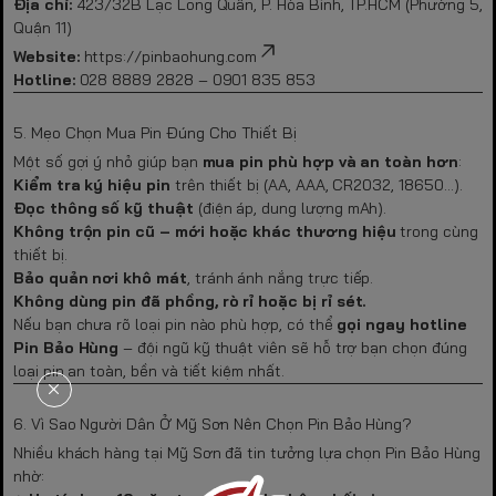
Địa chỉ:
423/32B Lạc Long Quân, P. Hòa Bình, TP.HCM
(Phường 5,
Quận 11)
Website:
https://pinbaohung.com
Hotline:
028 8889 2828 – 0901 835 853
5. Mẹo Chọn Mua Pin Đúng Cho Thiết Bị
Một số gợi ý nhỏ giúp bạn
mua pin phù hợp và an toàn hơn
:
Kiểm tra ký hiệu pin
trên thiết bị (AA, AAA, CR2032, 18650…).
Đọc thông số kỹ thuật
(điện áp, dung lượng mAh).
Không trộn pin cũ – mới hoặc khác thương hiệu
trong cùng
thiết bị.
Bảo quản nơi khô mát
, tránh ánh nắng trực tiếp.
Không dùng pin đã phồng, rò rỉ hoặc bị rỉ sét.
Nếu bạn chưa rõ loại pin nào phù hợp, có thể
gọi ngay hotline
Pin Bảo Hùng
– đội ngũ kỹ thuật viên sẽ hỗ trợ bạn chọn đúng
loại pin an toàn, bền và tiết kiệm nhất.
6. Vì Sao Người Dân Ở Mỹ Sơn Nên Chọn Pin Bảo Hùng?
Nhiều khách hàng tại Mỹ Sơn đã tin tưởng lựa chọn Pin Bảo Hùng
nhờ: