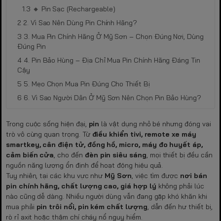
🔸 Pin Sạc (Rechargeable)
2. Vì Sao Nên Dùng Pin Chính Hãng?
3. Mua Pin Chính Hãng Ở Mỹ Sơn – Chọn Đúng Nơi, Dùng
Đúng Pin
4. Pin Bảo Hùng – Địa Chỉ Mua Pin Chính Hãng Đáng Tin
Cậy
5. Mẹo Chọn Mua Pin Đúng Cho Thiết Bị
6. Vì Sao Người Dân Ở Mỹ Sơn Nên Chọn Pin Bảo Hùng?
Trong cuộc sống hiện đại,
pin
là vật dụng nhỏ bé nhưng đóng vai
trò vô cùng quan trọng. Từ
điều khiển tivi, remote xe máy
smartkey, cân điện tử, đồng hồ, micro, máy đo huyết áp,
cảm biến cửa
, cho đến
đèn pin siêu sáng
, mọi thiết bị đều cần
nguồn năng lượng ổn định để hoạt động hiệu quả.
Tuy nhiên, tại các khu vực như
Mỹ Sơn
, việc tìm được
nơi bán
pin chính hãng, chất lượng cao, giá hợp lý
không phải lúc
nào cũng dễ dàng. Nhiều người dùng vẫn đang gặp khó khăn khi
mua phải
pin trôi nổi, pin kém chất lượng
, dẫn đến hư thiết bị,
rò rỉ axit hoặc thậm chí cháy nổ nguy hiểm.