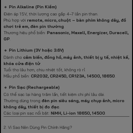
🔸
Pin Alkaline (Pin Kiềm)
Điện áp 1.5V, thời lượng cao gấp 4–7 lần pin than.
Phù hợp với
remote, micro, chuột – bàn phím không dây, đồ
chơi trẻ em, đèn pin thường
.
Thương hiệu phổ biến:
Panasonic, Maxell, Energizer, Duracell,
GP
.
🔸
Pin Lithium (3V hoặc 3.6V)
Dành cho
cảm biến, đồng hồ, máy ảnh, thiết bị y tế, nhiệt kế,
khóa cửa điện tử
.
Tuổi thọ lâu hơn, chịu nhiệt tốt, không rò rỉ.
Mẫu phổ biến:
CR2032, CR2450, CR123A, 14500, 18650
.
🔸
Pin Sạc (Rechargeable)
Có thể sạc lại hàng trăm lần, tiết kiệm chi phí lâu dài.
Thường dùng trong
đèn pin siêu sáng, máy chụp ảnh, micro
không dây, thiết bị đo đạc
.
Các loại pin sạc nổi bật:
NiMH, Li-ion 18650, 14500
.
2. Vì Sao Nên Dùng Pin Chính Hãng?