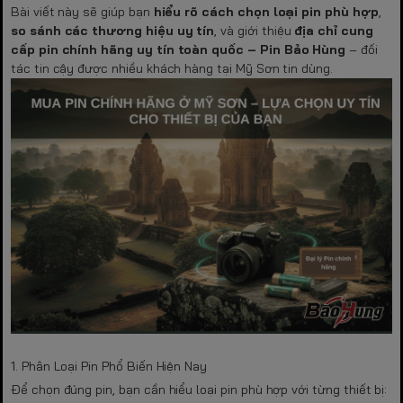
Bài viết này sẽ giúp bạn
hiểu rõ cách chọn loại pin phù hợp
,
so sánh các thương hiệu uy tín
, và giới thiệu
địa chỉ cung
cấp pin chính hãng uy tín toàn quốc – Pin Bảo Hùng
– đối
tác tin cậy được nhiều khách hàng tại Mỹ Sơn tin dùng.
1. Phân Loại Pin Phổ Biến Hiện Nay
Để chọn đúng pin, bạn cần hiểu loại pin phù hợp với từng thiết bị: