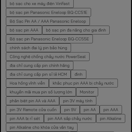
bộ sạc cho xe máy điện VinFast
bộ sạc pin Panasonic Eneloop BQ-CC51E
Bộ Sạc Pin AA / AAA Panasonic Eneloop
bộ sạc pin AAA
bộ sạc pin đa năng cho gia đình
Bộ sạc pin Panasonic Eneloop BQ-CC55E
chính sách đại lý pin bảo hùng
Công nghệ chống chảy nước PowerSeal
địa chỉ cung cấp pin chính hãng
địa chỉ cung cấp pin sỉ lẻ HCM
đình
Hoa hồng vĩnh viễn
khắc phục pin AAA bị chảy nước
khuyến mãi mua pin số lượng lớn
Monitor
phân biệt pin AA và AAA
pin 3V máy tính
pin 3V Remote cửa cuốn
pin 9V
pin AA
pin AAA
pin AAA bị rỉ sét
pin AAA sắp chảy nước
pin Alkaline
pin Alkaline cho khóa cửa vân tay