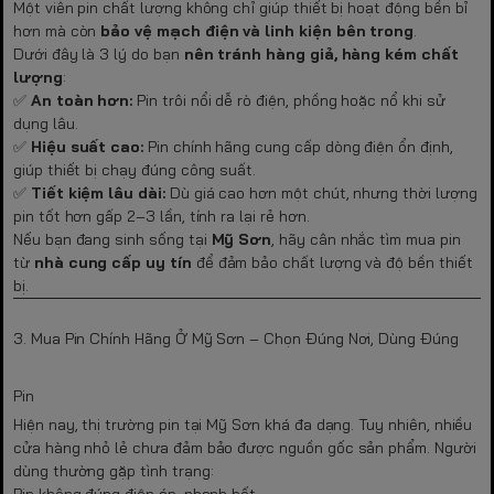
Một viên pin chất lượng không chỉ giúp thiết bị hoạt động bền bỉ
hơn mà còn
bảo vệ mạch điện và linh kiện bên trong
.
Dưới đây là 3 lý do bạn
nên tránh hàng giả, hàng kém chất
lượng
:
✅
An toàn hơn:
Pin trôi nổi dễ rò điện, phồng hoặc nổ khi sử
dụng lâu.
✅
Hiệu suất cao:
Pin chính hãng cung cấp dòng điện ổn định,
giúp thiết bị chạy đúng công suất.
✅
Tiết kiệm lâu dài:
Dù giá cao hơn một chút, nhưng thời lượng
pin tốt hơn gấp 2–3 lần, tính ra lại rẻ hơn.
Nếu bạn đang sinh sống tại
Mỹ Sơn
, hãy cân nhắc tìm mua pin
từ
nhà cung cấp uy tín
để đảm bảo chất lượng và độ bền thiết
bị.
3. Mua Pin Chính Hãng Ở Mỹ Sơn – Chọn Đúng Nơi, Dùng Đúng
Pin
Hiện nay, thị trường pin tại Mỹ Sơn khá đa dạng. Tuy nhiên, nhiều
cửa hàng nhỏ lẻ chưa đảm bảo được nguồn gốc sản phẩm. Người
dùng thường gặp tình trạng:
Pin không đúng điện áp, nhanh hết.