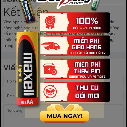
🌐
Website:
pinbaohung.com
Kết Luận
Việc Apple chuẩn bị ra mắt iPhone mới không chỉ khiến tín đồ
công nghệ háo hức, mà còn tạo cơ hội cho
pin dự phòng
bùng
nổ doanh số. Với xu hướng sử dụng
MagSafe Battery Pack
,
chắc chắn pin dự phòng sẽ tiếp tục là
sản phẩm bán chạy
trong mùa iPhone mới.
Viết bình luận của bạn