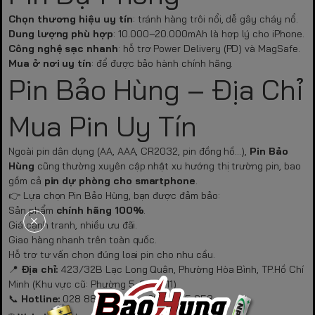
Chọn thương hiệu uy tín
: tránh hàng trôi nổi, dễ gây cháy nổ.
Dung lượng phù hợp
: 10.000–20.000mAh là hợp lý cho iPhone.
Công nghệ sạc nhanh
: hỗ trợ Power Delivery (PD) và MagSafe.
Mua ở nơi uy tín
: để được bảo hành chính hãng.
Pin Bảo Hùng – Địa Chỉ
Mua Pin Uy Tín
Ngoài pin dân dụng (AA, AAA, CR2032, pin đồng hồ…),
Pin Bảo
Hùng
cũng thường xuyên cập nhật xu hướng thị trường pin, bao
gồm cả
pin dự phòng cho smartphone
.
👉 Lựa chọn Pin Bảo Hùng, bạn được đảm bảo:
Sản phẩm
chính hãng 100%
.
Giá cạnh tranh, nhiều ưu đãi.
Giao hàng nhanh trên toàn quốc.
Hỗ trợ tư vấn chọn đúng loại pin cho nhu cầu.
📍
Địa chỉ:
423/32B Lạc Long Quân, Phường Hòa Bình, TP.Hồ Chí
Minh (Khu vực cũ: Phường 5, Quận 11)
📞
Hotline:
028 8889 2828 – 0901 835 853