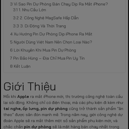
Vì Sao Pin Dự Phòng Bán Chạy Dịp Ra Mắt iPhone?
1. Nhu Cầu Lớn
2. Công Nghệ MagSafe Hấp Dẫn
3. Di Động Và Thời Trang
Xu Hướng Pin Dự Phòng Dịp iPhone Ra Mắt
Người Dùng Việt Nam Nên Chọn Loại Nào?
Lời Khuyên Khi Mua Pin Dự Phòng
Pin Bảo Hùng – Địa Chỉ Mua Pin Uy Tín
Kết Luận
Giới Thiệu
Mỗi khi
Apple
ra mắt iPhone mới, thị trường công nghệ toàn cầu
lại sôi động. Không chỉ có điện thoại, mà các phụ kiện đi kèm như
tai nghe, ốp lưng, pin dự phòng
cũng trở thành sản phẩm “ăn
theo” được săn đón mạnh mẽ. Trong năm nay, giới công nghệ dự
đoán Apple sẽ ra mắt thêm một số sản phẩm phụ kiện mới, và
chắc chắn
pin dự phòng
sẽ là mặt hàng bán chạy nhất trong