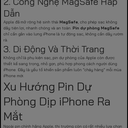
2. Công Nghệ MagSafe Hấp
Dẫn
Apple đã mở rộng hệ sinh thái
MagSafe
, cho phép sạc không
dây tiện lợi, nhanh chóng và an toàn.
Pin dự phòng MagSafe
chỉ cần gắn vào lưng iPhone là tự động sạc, không cần dây rườm
rà.
3. Di Động Và Thời Trang
Không chỉ là phụ kiện sạc, pin dự phòng của Apple còn được
thiết kế sang trọng, nhỏ gọn, phù hợp phong cách người dùng
iPhone. Đây là yếu tố khiến sản phẩm luôn “cháy hàng” mỗi mùa
iPhone mới.
Xu Hướng Pin Dự
Phòng Dịp iPhone Ra
Mắt
Ngoài pin chính hãng Apple, thị trường còn có rất nhiều lựa chọn