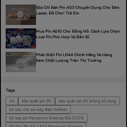
Địa Chỉ Bán Pin AG3 Chuyên Dụng Cho Đèn
Laser, Đồ Chơi Trẻ Em
Mua Pin AG10 Cho Đồng Hồ: Cách Lựa Chọn
Loại Pin Phù Hợp Và Bền Bỉ
Phân Biệt Pin LR44 Chính Hãng Và Hàng
Kém Chất Lượng Trên Thị Trường
Tags
AA
bảo quản pin 9V
bảo quản pin 9V không sử dụng
bộ sạc cho xe máy điện VinFast
bộ sạc pin Panasonic Eneloop BQ-CC51E
Bộ Sạc Pin AA / AAA Panasonic Eneloop