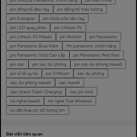
pin CR2032 Panasonic chính hãng
pin điện thoại
pin đồng hồ đeo tay
pin đồng hồ treo tường
pin Energizer
pin khóa cửa vân tay
pin LED quay phim
pin Lithium 3V
pin Lithium 3V Maxell
pin Monitor
pin Panasonic
pin Panasonic Blue Kiềm
Pin panasonic chính hãng
pin Panasonic Gold Cao cấp
pin Panasonic Red than
pin sạc
pin sạc dự phòng
pin sạc dự phòng maxell
pin sỉ lẻ uy tín
pin V-Mount
sạc dự phòng
sạc dự phòng maxell
sạc maxell
sạc nhanh Flash Charging
sạc pin AAA
tai nghe maxell
tai nghe True Wireless
ưu đãi mua pin số lượng lớn
Bài viết liên quan