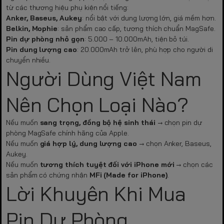
từ các thương hiệu phụ kiện nổi tiếng:
Anker, Baseus, Aukey
: nổi bật với dung lượng lớn, giá mềm hơn.
Belkin, Mophie
: sản phẩm cao cấp, tương thích chuẩn MagSafe.
Pin dự phòng nhỏ gọn
: 5.000 – 10.000mAh, tiện bỏ túi.
Pin dung lượng cao
: 20.000mAh trở lên, phù hợp cho người di
chuyển nhiều.
Người Dùng Việt Nam
Nên Chọn Loại Nào?
Nếu muốn
sang trọng, đồng bộ hệ sinh thái
→ chọn pin dự
phòng MagSafe chính hãng của Apple.
Nếu muốn
giá hợp lý, dung lượng cao
→ chọn Anker, Baseus,
Aukey.
Nếu muốn
tương thích tuyệt đối với iPhone mới
→ chọn các
sản phẩm có chứng nhận
MFi (Made for iPhone)
.
Lời Khuyên Khi Mua
Pin Dự Phòng