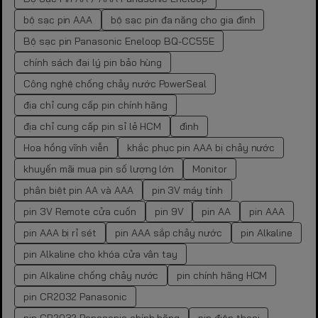
bộ sạc pin AAA
bộ sạc pin đa năng cho gia đình
Bộ sạc pin Panasonic Eneloop BQ-CC55E
chính sách đại lý pin bảo hùng
Công nghệ chống chảy nước PowerSeal
địa chỉ cung cấp pin chính hãng
địa chỉ cung cấp pin sỉ lẻ HCM
đình
Hoa hồng vĩnh viễn
khắc phục pin AAA bị chảy nước
khuyến mãi mua pin số lượng lớn
Monitor
phân biệt pin AA và AAA
pin 3V máy tính
pin 3V Remote cửa cuốn
pin 9V
pin AA
pin AAA
pin AAA bị rỉ sét
pin AAA sắp chảy nước
pin Alkaline
pin Alkaline cho khóa cửa vân tay
pin Alkaline chống chảy nước
pin chính hãng HCM
pin CR2032 Panasonic