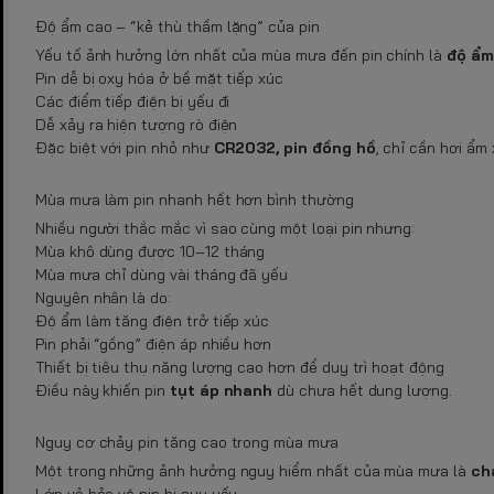
Độ ẩm cao – “kẻ thù thầm lặng” của pin
Yếu tố ảnh hưởng lớn nhất của mùa mưa đến pin chính là
độ ẩm
Pin dễ bị oxy hóa ở bề mặt tiếp xúc
Các điểm tiếp điện bị yếu đi
Dễ xảy ra hiện tượng rò điện
Đặc biệt với pin nhỏ như
CR2032, pin đồng hồ
, chỉ cần hơi ẩm
Mùa mưa làm pin nhanh hết hơn bình thường
Nhiều người thắc mắc vì sao cùng một loại pin nhưng:
Mùa khô dùng được 10–12 tháng
Mùa mưa chỉ dùng vài tháng đã yếu
Nguyên nhân là do:
Độ ẩm làm tăng điện trở tiếp xúc
Pin phải “gồng” điện áp nhiều hơn
Thiết bị tiêu thụ năng lượng cao hơn để duy trì hoạt động
Điều này khiến pin
tụt áp nhanh
dù chưa hết dung lượng.
Nguy cơ chảy pin tăng cao trong mùa mưa
Một trong những ảnh hưởng nguy hiểm nhất của mùa mưa là
ch
Lớp vỏ bảo vệ pin bị suy yếu