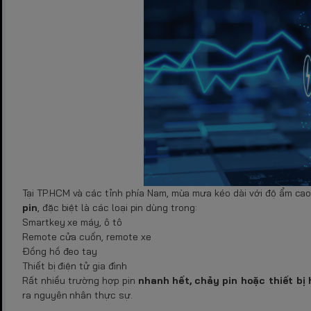
Tại TP.HCM và các tỉnh phía Nam, mùa mưa kéo dài với độ ẩm cao
pin
, đặc biệt là các loại pin dùng trong:
Smartkey xe máy, ô tô
Remote cửa cuốn, remote xe
Đồng hồ đeo tay
Thiết bị điện tử gia đình
Rất nhiều trường hợp pin
nhanh hết, chảy pin hoặc thiết b
ra nguyên nhân thực sự.