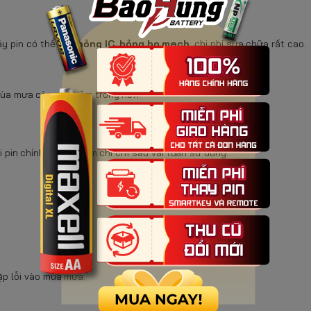
hảy pin có thể gây
hỏng IC, hỏng bo mạch
, chi phí sửa chữa rất cao.
ùa mưa càng nghiêm trọng hơn:
 pin chính hãng, thậm chí chỉ sau vài tuần sử dụng.
gặp lỗi vào mùa mưa.