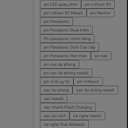
pin LED quay phim
pin Lithium 3V
pin Lithium 3V Maxell
pin Monitor
pin Panasonic
pin Panasonic Blue Kiềm
Pin panasonic chính hãng
pin Panasonic Gold Cao cấp
pin Panasonic Red than
pin sạc
pin sạc dự phòng
pin sạc dự phòng maxell
pin sỉ lẻ uy tín
pin V-Mount
sạc dự phòng
sạc dự phòng maxell
sạc maxell
sạc nhanh Flash Charging
sạc pin AAA
tai nghe maxell
tai nghe True Wireless