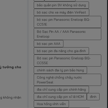
bảo quản pin 9V không sử dụng
bộ sạc cho xe máy điện VinFast
bộ sạc pin Panasonic Eneloop BQ-
CC51E
Bộ Sạc Pin AA / AAA Panasonic
Eneloop
bộ sạc pin AAA
bộ sạc pin đa năng cho gia đình
Bộ sạc pin Panasonic Eneloop BQ-
CC55E
lý tưởng cho
chính sách đại lý pin bảo hùng
Công nghệ chống chảy nước
PowerSeal
địa chỉ cung cấp pin chính hãng
địa chỉ cung cấp pin sỉ lẻ HCM
đình
ng không nhận
Hoa hồng vĩnh viễn