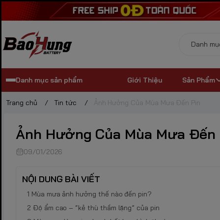
Danh mục sản phẩm
Giới Thiệu
Sản Phẩm
Trang chủ
/
Tin tức
/
Ảnh Hưởng Của Mùa Mưa Đến Pin
Ảnh Hưởng Của Mùa Mưa Đến 
09/01/2026
NỘI DUNG BÀI VIẾT
Mùa mưa ảnh hưởng thế nào đến pin?
Độ ẩm cao – “kẻ thù thầm lặng” của pin