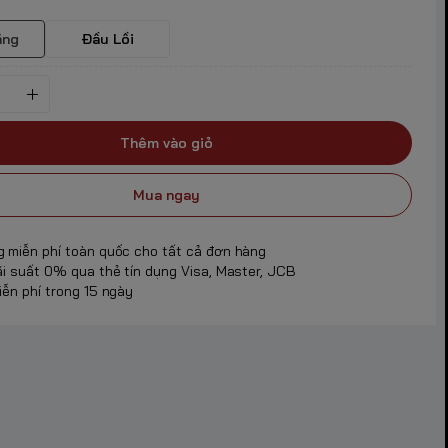
ẳng
Đầu Lồi
Thêm vào giỏ
Mua ngay
g miễn phí toàn quốc cho tất cả đơn hàng
ãi suất 0% qua thẻ tín dụng Visa, Master, JCB
iễn phí trong 15 ngày