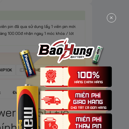
viên pin đã qua sử dụng lấy 1 viên pin mới.
àng 100.00đ nhận ngay 1 móc khóa / lót
IP10K
VOUCHER5K
t
Đánh giá sản phẩm
ower 18650 Đỏ
ính Hãng, An