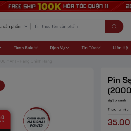
Flash Sale
Dịch Vụ
Tin Tức
Liên Hệ
000 mAh) - Hàng Chính Hãng
Pin S
(2000
So sánh
Thương hiệu:
35.0