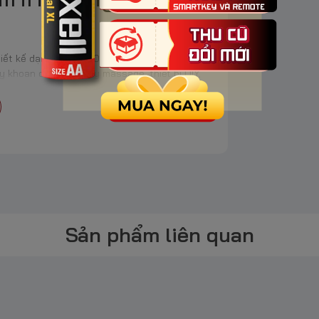
hiết kế dạng trụ 18650 phổ biến, thích hợp sử
áy khoan cầm tay, máy massage, thiết bị DIY,
 ổn định, sạc lại được nhiều lần, tiết kiệm
Pin Sạc National
📌 Chi Tiết
Sản phẩm liên quan
ected)