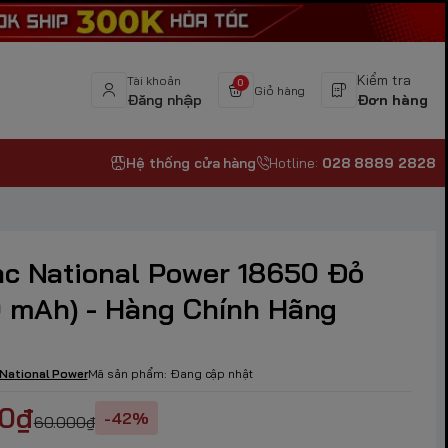
Kiểm tra
Tài khoản
0
Giỏ hàng
Đăng nhập
Đơn hàng
Hệ thống cửa hàng
Hotline:
028 8889 2828
ạc National Power 18650 Đỏ
 mAh) - Hàng Chính Hãng
National Power
Mã sản phẩm:
Đang cập nhật
00₫
-42%
60.000₫