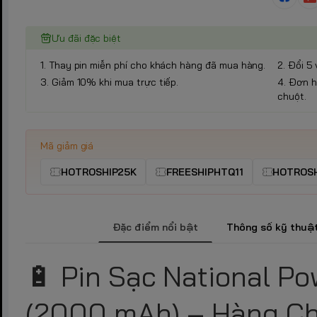
Ưu đãi đặc biệt
1. Thay pin miễn phí cho khách hàng đã mua hàng.
2. Đổi 5 
3. Giảm 10% khi mua trực tiếp.
4. Đơn h
chuột.
Mã giảm giá
HOTROSHIP25K
FREESHIPHTQ11
HOTROSH
Đặc điểm nổi bật
Thông số kỹ thuậ
🔋 Pin Sạc National P
(2000 mAh) – Hàng Ch