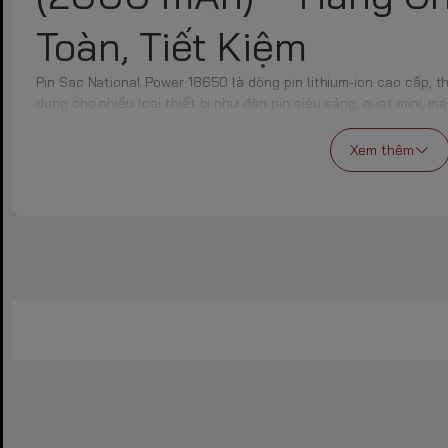
Toàn, Tiết Kiệm
Pin Sạc National Power 18650 là dòng pin lithium-ion cao cấp, t
dụng cho nhiều loại thiết bị như đèn pin siêu sáng, quạt mini, m
v.v. Với dung lượng thực 2000 mAh, sản phẩm cung cấp nguồn điện
chi phí và thân thiện với môi trường.
Xem thêm
📦 Thông Số Kỹ Thuật 
Power 18650
Thông số kỹ thuật
🏷️ Thông Tin
Thương Hiệu
National Power
Mã Pin
18650
Loại Pin
Lithium-ion (pin sạc)
Điện Áp Danh Định
3.7V
Dung Lượng
2000 mAh
Có Sạc Lại
Có (không có mạch bảo vệ – unprot