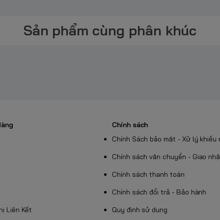
Sản phẩm cùng phân khúc
 dụng)
ninh, loa Bluetooth, DIY…
hơn cho thiết bị
Hàng
Chính sách
hiết bị
Chính Sách bảo mật - Xử lý khiếu 
i sử dụng
m rác thải điện tử
Chính sách vận chuyển - Giao nh
ỹ thuật viên
Chính sách thanh toán
Chính sách đổi trả - Bảo hành
n mạch quản lý pin
Thị Liên Kết
Quy định sử dụng