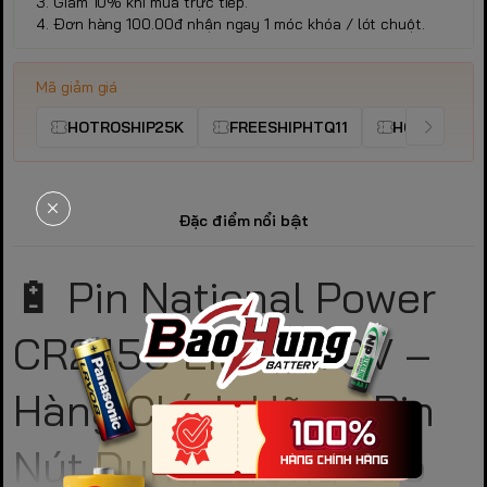
3. Giảm 10% khi mua trực tiếp.
4. Đơn hàng 100.00đ nhận ngay 1 móc khóa / lót chuột.
Mã giảm giá
HOTROSHIP25K
FREESHIPHTQ11
HOTROSHIP
Đặc điểm nổi bật
🔋 Pin National Power
CR2450 Lithium 3V –
Hàng Chính Hãng, Pin
Nút Dung Lượng Cao