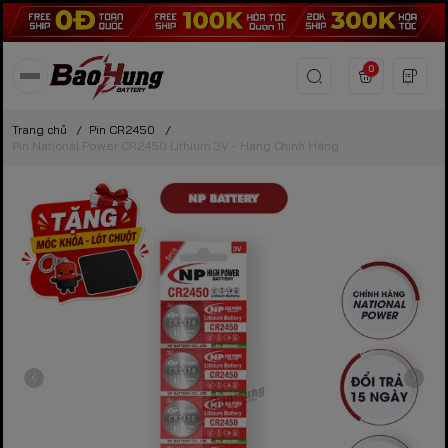
0
Trang chủ
/
Pin CR2450
/
Pin National Power CR2450 Lithium 3V - Hàng Chính Hãng