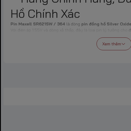
Hồ Chính Xác
Pin Maxell SR621SW / 364
là dòng
pin đồng hồ Silver Oxid
Với điện áp 1.55V và dòng xả thấp, đây là loại pin lý tưởng cho
đ
dòng đồng hồ Thụy Sĩ và Nhật Bản. Được sản xuất bởi thương h
tin cậy cao và khả năng chống rò rỉ vượt trội.
Xem thêm
📦 Thông Số Kỹ Thuật 
SR621SW / 364
Thông số kỹ thuật
Thông Tin
Thương Hiệu
Maxell (Nhật Bản)
Mã Pin
SR621SW / 364
Loại Pin
Silver Oxide (Oxít bạc)
Điện Áp Danh Định
1.55V
Dung Lượng
~17–19 mAh
Kích Thước
Đường kính: 6.8mm – 
Trọng Lượng
~0.25g