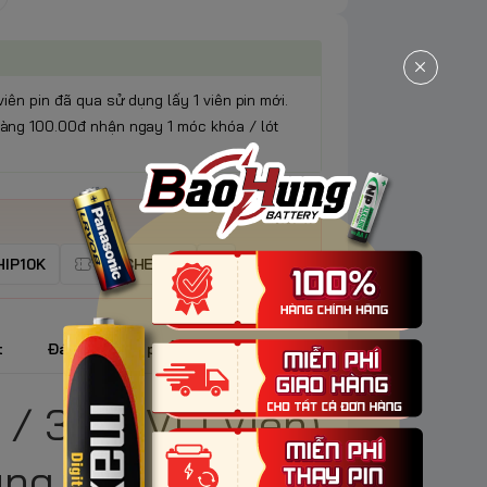
viên pin đã qua sử dụng lấy 1 viên pin mới.
àng 100.00đ nhận ngay 1 móc khóa / lót
IP10K
VOUCHER5K
t
Đánh giá sản phẩm
/ 364 (Vỉ 1 Viên)
ùng Cho Đồng