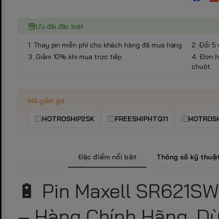
Ưu đãi đặc biệt
1. Thay pin miễn phí cho khách hàng đã mua hàng.
2. Đổi 5 
3. Giảm 10% khi mua trực tiếp.
4. Đơn h
chuột.
Mã giảm giá
HOTROSHIP25K
FREESHIPHTQ11
HOTROSH
Đặc điểm nổi bật
Thông số kỹ thuậ
🔋 Pin Maxell SR621SW 
– Hàng Chính Hãng, D