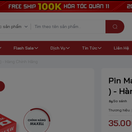
Flash Sale
Dịch Vụ
Tin Tức
Liên Hệ
 ) - Hàng Chính Hãng
Pin M
) - H
So sánh
Thương hiệu:
35.0