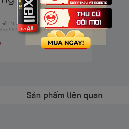
e
nổi bật về độ ổn định và hiệu suất lâu dài.
ồng hồ đeo tay cao cấp
, đặc biệt là các
iệu Maxell (Nhật Bản), sản phẩm mang đến độ
Pin Maxell
Chi Tiết
Sản phẩm liên quan
Độ dày: 2.1mm