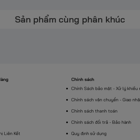
y theo lô hàng)
Sản phẩm cùng phân khúc
sử dụng)
xả thấp, chống rò rỉ tốt
đo huyết áp, thiết bị điện tử nhỏ gọn
xell SR621SW /
Hàng
Chính sách
lượng
Chính Sách bảo mật - Xử lý khiếu 
ợng và an toàn
 Cho Thiết Bị
Chính sách vận chuyển - Giao nh
Chính sách thanh toán
Chính sách đổi trả - Bảo hành
Thị Liên Kết
Quy định sử dụng