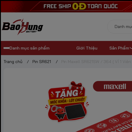
Danh mục sản phẩm
Giới Thiệu
Sản Phẩm
Trang chủ
/
Pin SR621
/
Pin Maxell SR621SW / 364 ( Vỉ 1 Viên