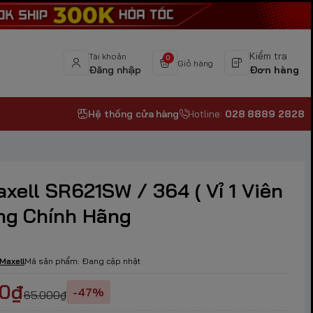
Kiểm tra
Tài khoản
0
Giỏ hàng
Đăng nhập
Đơn hàng
Hệ thống cửa hàng
Hotline:
028 8889 2828
axell SR621SW / 364 ( Vỉ 1 Viên
àng Chính Hãng
Maxell
Mã sản phẩm:
Đang cập nhật
00₫
-47%
65.000₫