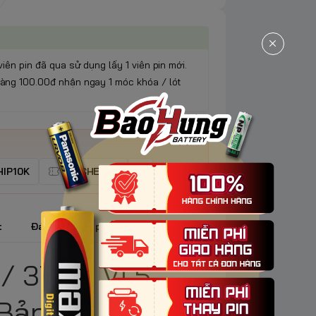
viên pin đã qua sử dụng lấy 1 viên pin mới.
àng 100.00đ nhận ngay 1 móc khóa / lót
IP10K
VOUCHER5K
t
Đánh giá sản phẩm
/ 379 – Vỉ 5
 Bản