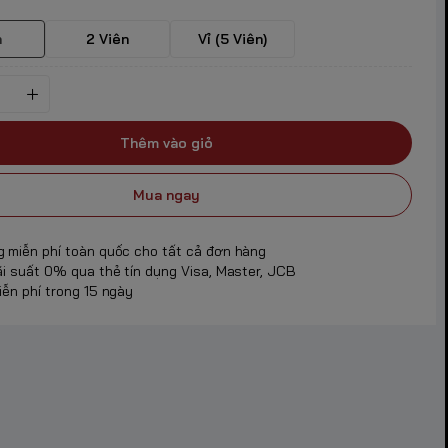
n
2 Viên
Vỉ (5 Viên)
Thêm vào giỏ
Mua ngay
g miễn phí toàn quốc cho tất cả đơn hàng
ãi suất 0% qua thẻ tín dụng Visa, Master, JCB
iễn phí trong 15 ngày