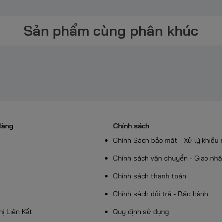
mini, thiết bị điện tử nhỏ khác
Pin Maxell
Sản phẩm cùng phân khúc
o đồng hồ.
c.
tế.
Hàng
Chính sách
Chính Sách bảo mật - Xử lý khiếu 
Chính sách vận chuyển - Giao nh
21SW / 379
Chính sách thanh toán
Chính sách đổi trả - Bảo hành
Thị Liên Kết
Quy định sử dụng
hính hãng tại TP.HCM, cung cấp đầy đủ các