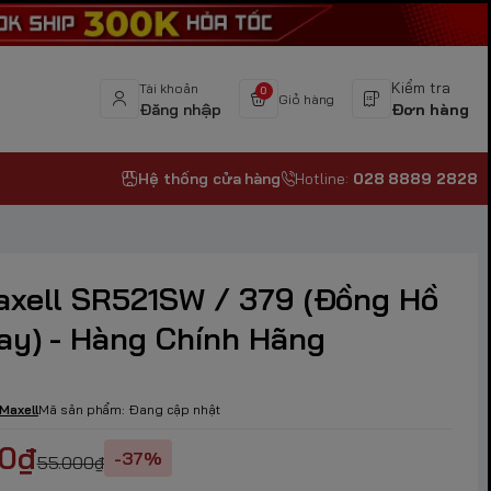
Kiểm tra
Tài khoản
0
Giỏ hàng
Đăng nhập
Đơn hàng
Hệ thống cửa hàng
Hotline:
028 8889 2828
axell SR521SW / 379 (Đồng Hồ
ay) - Hàng Chính Hãng
Maxell
Mã sản phẩm:
Đang cập nhật
00₫
-37%
55.000₫