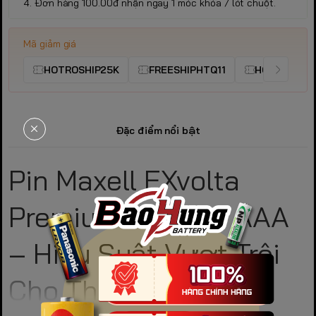
4. Đơn hàng 100.00đ nhận ngay 1 móc khóa / lót chuột.
Mã giảm giá
HOTROSHIP25K
FREESHIPHTQ11
HOTROSHIP
Đặc điểm nổi bật
Pin Maxell EXvolta
Premium Alkaline AAA
– Hiệu Suất Vượt Trội
Cho Thiết Bị Cỡ Nhỏ
Pin Maxell EXvolta Premium Alkaline AAA
là dòng pin kiềm