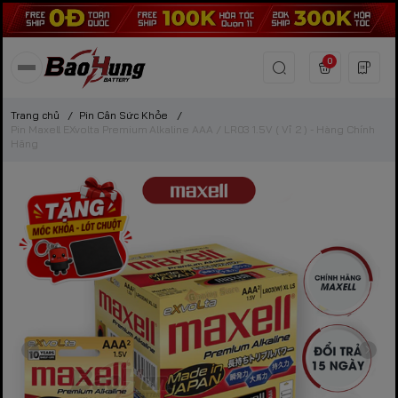
0
Trang chủ
/
Pin Cân Sức Khỏe
/
Pin Maxell EXvolta Premium Alkaline AAA / LR03 1.5V ( Vỉ 2 ) - Hàng Chính
Hãng