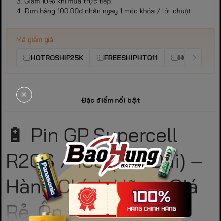
3. Giảm 10% khi mua trực tiếp.
4. Đơn hàng 100.00đ nhận ngay 1 móc khóa / lót chuột.
Mã giảm giá
HOTROSHIP25K
FREESHIPHTQ11
HOTROSHIP
Đặc điểm nổi bật
🔋 Pin GP Supercell
R20S / 13S (Pin Đại) –
Hàng Chính Hãng, Giá
Rẻ, Ổn Định