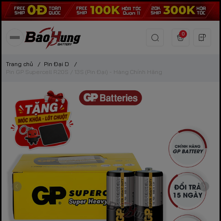
0
Trang chủ
/
Pin Đại D
/
Pin GP Supercell R20S / 13S (Pin Đại) - Hàng Chính Hãng