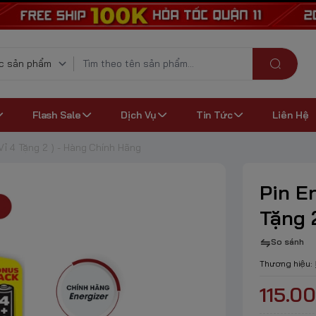
Flash Sale
Dịch Vụ
Tin Tức
Liên Hệ
Vỉ 4 Tặng 2 ) - Hàng Chính Hãng
Pin En
Tặng 
So sánh
Thương hiệu:
115.0