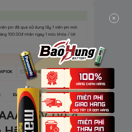
viên pin đã qua sử dụng lấy 1 viên pin mới.
àng 100.00đ nhận ngay 1 móc khóa / lót
IP10K
VOUCHER5K
t
Đánh giá sản phẩm
AAA 1.5V (Vỉ 4
 Hãng, Tiết