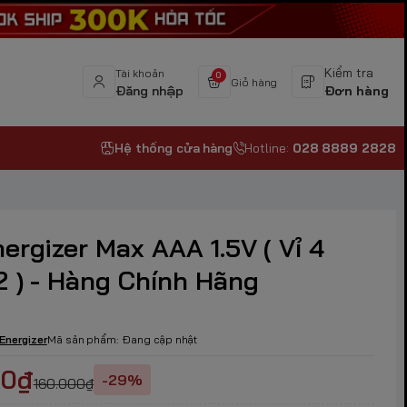
Kiểm tra
Tài khoản
0
Giỏ hàng
Đăng nhập
Đơn hàng
Hệ thống cửa hàng
Hotline:
028 8889 2828
ergizer Max AAA 1.5V ( Vỉ 4
2 ) - Hàng Chính Hãng
Energizer
Mã sản phẩm:
Đang cập nhật
00₫
-29%
160.000₫