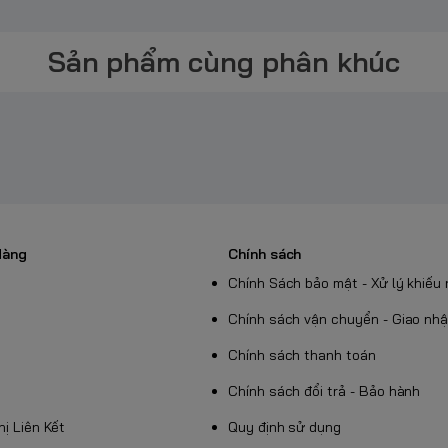
an (tùy lô hàng)
Sản phẩm cùng phân khúc
hồ treo tường, thiết bị học tập, đèn pin mini,
 Của Pin
Hàng
Chính sách
 liên tục
Chính Sách bảo mật - Xử lý khiếu 
ết bị
i phí
Chính sách vận chuyển - Giao nh
 Dùng Tốt Cho
Chính sách thanh toán
Chính sách đổi trả - Bảo hành
Thị Liên Kết
Quy định sử dụng