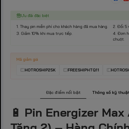
Ưu đãi đặc biệt
1. Thay pin miễn phí cho khách hàng đã mua hàng.
2. Đổi 5 
3. Giảm 10% khi mua trực tiếp.
4. Đơn h
chuột.
Mã giảm giá
HOTROSHIP25K
FREESHIPHTQ11
HOTROSH
Đặc điểm nổi bật
Thông số kỹ thuậ
🔋
Pin Energizer Max 
Tặng 2) – Hàng Chính