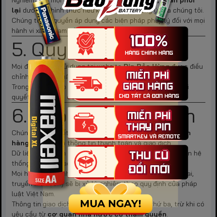
Nghiêm cấm mọi hành vi
sao chép, chỉnh sửa, phân phối
lại
dưới mọi hình thức nếu không có sự đồng ý của chúng tôi.
Chúng tôi có quyền áp dụng các biện pháp pháp lý đối với mọi
hành vi xâm phạm bản quyền.
5. Quyền Pháp Lý
Mọi điều khoản sử dụng tại website
Pin Bảo Hùng
được điều
chỉnh bởi pháp luật Việt Nam.
Trong trường hợp xảy ra tranh chấp, vụ việc sẽ được giải
quyết tại
Tòa án có thẩm quyền tại Việt Nam
.
6. Bảo Mật Thông Tin
Chúng tôi cam kết
bảo mật tuyệt đối thông tin khách
hàng
, đặc biệt là thông tin thanh toán và giao dịch.
Dữ liệu nhạy cảm sẽ được mã hóa và lưu trữ an toàn trên hệ
thống bảo mật cao cấp.
Mọi hành vi cố tình can thiệp vào hệ thống (hack, phá hoại,
truyền mã độc...) sẽ bị xử lý nghiêm theo quy định của pháp
luật Việt Nam.
Thông tin giao dịch sẽ không tiết lộ cho bên thứ ba, trừ khi có
yêu cầu từ
cơ quan nhà nước có thẩm quyền
.