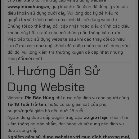
cho remote ô tô. Khi truy cập và sử dụng website
www.pinbaohung.vn
, quý khách mặc định đã đồng ý với các
điều khoản sử dụng dưới đây. Vui lòng đọc kỹ để hiểu rõ
quyền lợi và trách nhiệm của mình khi sử dụng website.
Chúng tôi có thể thay đổi, cập nhật hoặc điều chỉnh các điều
khoản này bất cứ lúc nào mà không cần thông báo trước.
Việc tiếp tục sử dụng website sau khi các thay đổi có hiệu
lực được xem như quý khách đã chấp nhận các nội dung sửa
đổi đó. Vui lòng kiểm tra thường xuyên để cập nhật những
thay đổi mới nhất.
1. Hướng Dẫn Sử
Dụng Website
Website
Pin Bảo Hùng
chỉ cung cấp dịch vụ cho người dùng
từ 18 tuổi trở lên
, hoặc có sự giám sát của phụ
huynh/người giám hộ nếu dưới 18 tuổi.
Người dùng được cấp quyền truy cập
có giới hạn
nhằm tìm
kiếm thông tin sản phẩm, đặt hàng và sử dụng các dịch vụ
được cung cấp.
Nghiêm cấm sử dụng website với mục đích thương mại
,