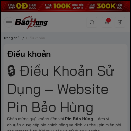
0
Trang chủ
/
Điều khoản
Điều khoản
🔒 Điều Khoản Sử
Dụng – Website
Pin Bảo Hùng
Chào mừng quý khách đến với
Pin Bảo Hùng
– đơn vị
chuyên cung cấp pin chính hãng và dịch vụ thay pin miễn phí